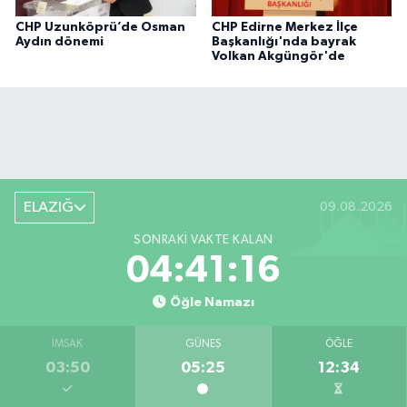
CHP Uzunköprü’de Osman
CHP Edirne Merkez İlçe
Aydın dönemi
Başkanlığı'nda bayrak
Volkan Akgüngör'de
ELAZIĞ
09.08.2026
SONRAKI VAKTE KALAN
04:41:16
Öğle Namazı
İMSAK
GÜNEŞ
ÖĞLE
03:50
05:25
12:34