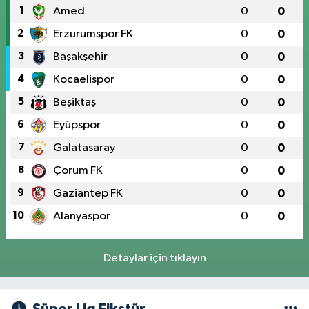
1
Amed
0
0
2
Erzurumspor FK
0
0
3
Başakşehir
0
0
4
Kocaelispor
0
0
5
Beşiktaş
0
0
6
Eyüpspor
0
0
7
Galatasaray
0
0
8
Çorum FK
0
0
9
Gaziantep FK
0
0
10
Alanyaspor
0
0
Detaylar için tıklayın