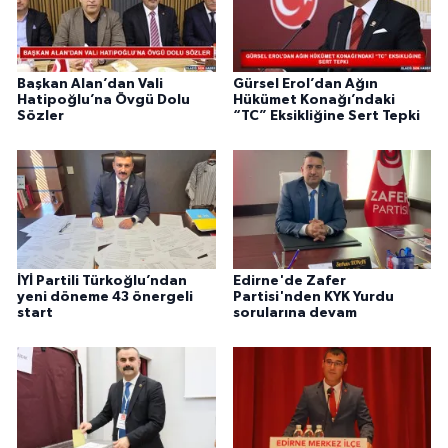
Başkan Alan’dan Vali
Gürsel Erol’dan Ağın
Hatipoğlu’na Övgü Dolu
Hükümet Konağı’ndaki
Sözler
“TC” Eksikliğine Sert Tepki
İYİ Partili Türkoğlu’ndan
Edirne'de Zafer
yeni döneme 43 önergeli
Partisi'nden KYK Yurdu
start
sorularına devam