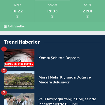
İKINDI
AKŞAM
YATSI
16:22
19:33
21:01
Aylık Vakitler
Trend Haberler
1
Komşu Şehirde Deprem
2
Murat Nehri Kıyısında Doğa ve
Macera Buluşuyor
3
Vali Hatipoğlu Yangın Bölgesinde
İncelemelerde Bulundu