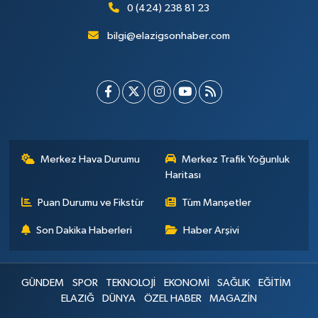
0 (424) 238 81 23
bilgi@elazigsonhaber.com
Merkez Hava Durumu
Merkez Trafik Yoğunluk
Haritası
Puan Durumu ve Fikstür
Tüm Manşetler
Son Dakika Haberleri
Haber Arşivi
GÜNDEM
SPOR
TEKNOLOJİ
EKONOMİ
SAĞLIK
EĞİTİM
ELAZIĞ
DÜNYA
ÖZEL HABER
MAGAZİN