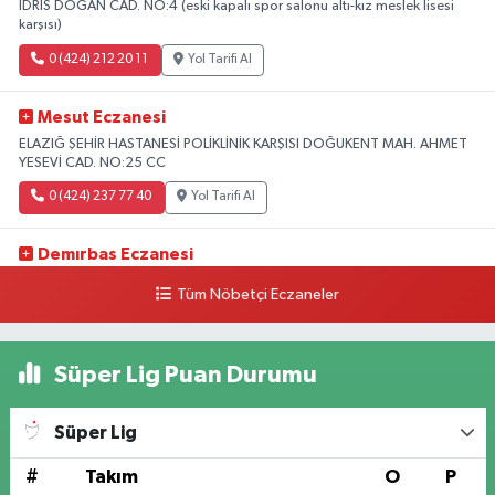
IDRIS DOGAN CAD. NO:4 (eski kapalı spor salonu altı-kız meslek lisesi
karşısı)
0 (424) 212 20 11
Yol Tarifi Al
Mesut Eczanesi
ELAZIĞ ŞEHİR HASTANESİ POLİKLİNİK KARŞISI DOĞUKENT MAH. AHMET
YESEVİ CAD. NO:25 CC
0 (424) 237 77 40
Yol Tarifi Al
Demırbas Eczanesi
1.HARPUT CAD. NO:9 C
Tüm Nöbetçi Eczaneler
0 (424) 233 64 63
Yol Tarifi Al
Süper Lig Puan Durumu
Özen Eczanesi
ABDULLAHPAŞA MAH.YOLU ÜZERİ ANADOLU HASTANESİ YAN TARAFI
Ataşehir Mah. Malatya Cad. No:105
Süper Lig
0 (424) 238 66 66
Yol Tarifi Al
#
Takım
O
P