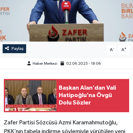
GÜNDEM
HABERDE İNSAN
KÜLTÜR-SANAT
Paylaş
-
+
A
A
MAGAZİN
Haber Merkezi
02.06.2025 - 18:06
MEDYA
ÖZEL HABER
Başkan Alan’dan Vali
Hatipoğlu’na Övgü
POLİTİKA
Dolu Sözler
SAĞLIK
Zafer Partisi Sözcüsü Azmi Karamahmutoğlu,
PKK’nın tabela indirme söylemiyle yürütülen yeni
SİYASET