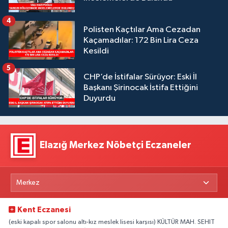
4
Polisten Kaçtılar Ama Cezadan
Kaçamadılar: 172 Bin Lira Ceza
Kesildi
5
CHP’de İstifalar Sürüyor: Eski İl
Başkanı Şirinocak İstifa Ettiğini
Duyurdu
Elazığ Merkez Nöbetçi Eczaneler
Kent Eczanesi
(eski kapalı spor salonu altı-kız meslek lisesi karşısı) KÜLTÜR MAH. SEHIT