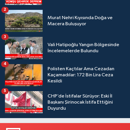
2
Murat Nehri Kıyısında Doğa ve
Macera Buluşuyor
3
Vali Hatipoğlu Yangın Bölgesinde
İncelemelerde Bulundu
4
Polisten Kaçtılar Ama Cezadan
Kaçamadılar: 172 Bin Lira Ceza
Kesildi
5
CHP’de İstifalar Sürüyor: Eski İl
Başkanı Şirinocak İstifa Ettiğini
Duyurdu