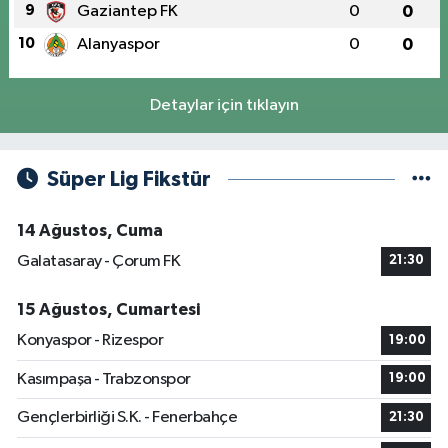
9
Gaziantep FK
0
0
10
Alanyaspor
0
0
Detaylar için tıklayın
Süper Lig Fikstür
14 Ağustos, Cuma
Galatasaray - Çorum FK
21:30
15 Ağustos, Cumartesi
Konyaspor - Rizespor
19:00
Kasımpaşa - Trabzonspor
19:00
Gençlerbirliği S.K. - Fenerbahçe
21:30