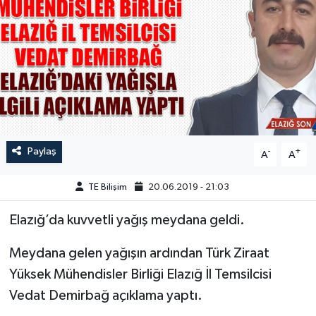
GÜNDEM
HABERDE İNSAN
KÜLTÜR-SANAT
MAGAZİN
Paylaş
-
+
A
A
MEDYA
TE Bilişim
20.06.2019 - 21:03
ÖZEL HABER
Elazığ’da kuvvetli yağış meydana geldi.
POLİTİKA
Meydana gelen yağışın ardından Türk Ziraat
Yüksek Mühendisler Birliği Elazığ İl Temsilcisi
SAĞLIK
Vedat Demirbağ açıklama yaptı.
SİYASET