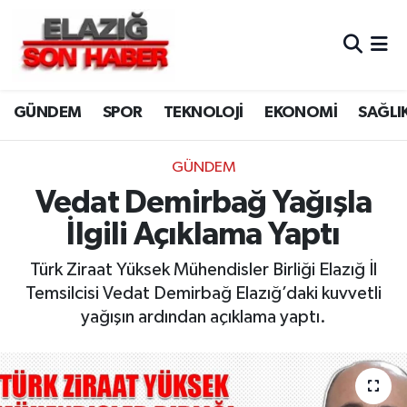
CANLI YAYIN
Merkez Hava Durumu
GÜNDEM
SPOR
TEKNOLOJİ
EKONOMİ
SAĞLI
ASAYİŞ
Merkez Trafik Yoğunluk Haritası
BİLİM VE TEKNOLOJİ
Süper Lig Puan Durumu ve Fikstür
GÜNDEM
Vedat Demirbağ Yağışla
DÜNYA
Tüm Manşetler
İlgili Açıklama Yaptı
EĞİTİM
Son Dakika Haberleri
Türk Ziraat Yüksek Mühendisler Birliği Elazığ İl
Temsilcisi Vedat Demirbağ Elazığ’daki kuvvetli
EKONOMİ
Haber Arşivi
yağışın ardından açıklama yaptı.
ELAZIĞ
GENEL