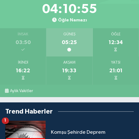
04:10:55
Öğle Namazı
İMSAK
GÜNEŞ
ÖĞLE
03:50
05:25
12:34
İKINDI
AKŞAM
YATSI
16:22
19:33
21:01
Aylık Vakitler
Trend Haberler
1
Komşu Şehirde Deprem