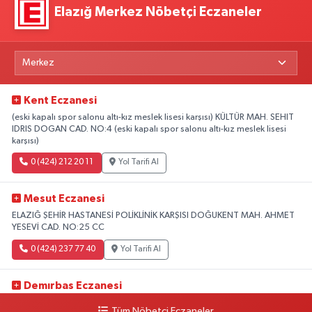
Elazığ Merkez Nöbetçi Eczaneler
Kent Eczanesi
(eski kapalı spor salonu altı-kız meslek lisesi karşısı) KÜLTÜR MAH. SEHIT
IDRIS DOGAN CAD. NO:4 (eski kapalı spor salonu altı-kız meslek lisesi
karşısı)
0 (424) 212 20 11
Yol Tarifi Al
Mesut Eczanesi
ELAZIĞ ŞEHİR HASTANESİ POLİKLİNİK KARŞISI DOĞUKENT MAH. AHMET
YESEVİ CAD. NO:25 CC
0 (424) 237 77 40
Yol Tarifi Al
Demırbas Eczanesi
1.HARPUT CAD. NO:9 C
Tüm Nöbetçi Eczaneler