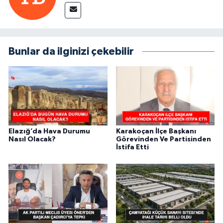
Bunlar da ilginizi çekebilir
Elazığ’da Hava Durumu
Karakoçan İlçe Başkanı
Nasıl Olacak?
Görevinden Ve Partisinden
İstifa Etti