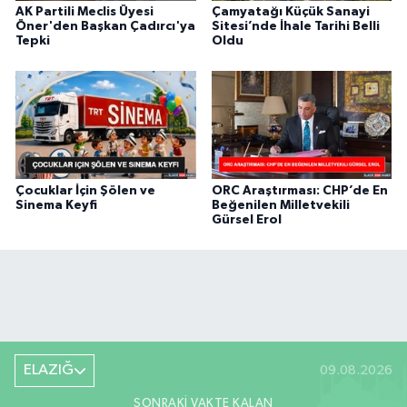
AK Partili Meclis Üyesi
Çamyatağı Küçük Sanayi
Öner'den Başkan Çadırcı'ya
Sitesi’nde İhale Tarihi Belli
Tepki
Oldu
Çocuklar İçin Şölen ve
ORC Araştırması: CHP’de En
Sinema Keyfi
Beğenilen Milletvekili
Gürsel Erol
ELAZIĞ
09.08.2026
SONRAKI VAKTE KALAN