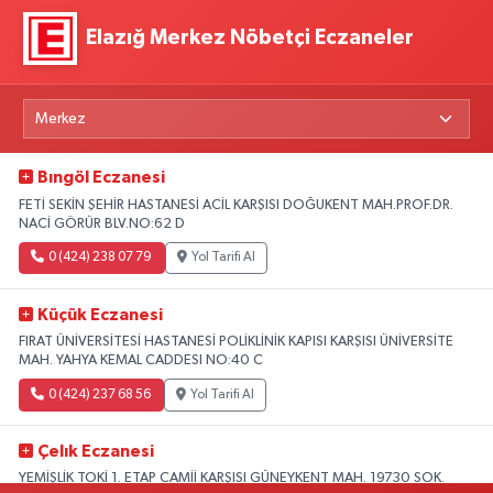
Elazığ Merkez Nöbetçi Eczaneler
Bıngöl Eczanesi
FETİ SEKİN ŞEHİR HASTANESİ ACİL KARŞISI DOĞUKENT MAH.PROF.DR.
NACİ GÖRÜR BLV.NO:62 D
0 (424) 238 07 79
Yol Tarifi Al
Küçük Eczanesi
FIRAT ÜNİVERSİTESİ HASTANESİ POLİKLİNİK KAPISI KARŞISI ÜNİVERSİTE
MAH. YAHYA KEMAL CADDESI NO:40 C
0 (424) 237 68 56
Yol Tarifi Al
Çelık Eczanesi
YEMİŞLİK TOKİ 1. ETAP CAMİİ KARŞISI GÜNEYKENT MAH. 19730 SOK.