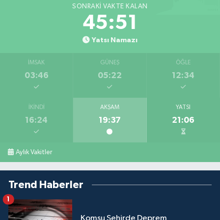
SONRAKI VAKTE KALAN
45:50
Yatsı Namazı
İMSAK
GÜNEŞ
ÖĞLE
03:46
05:22
12:34
İKINDI
AKŞAM
YATSI
16:24
19:37
21:06
Aylık Vakitler
Trend Haberler
1
Komşu Şehirde Deprem