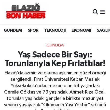
CANLI YAYIN
Merkez Hava Durumu
GÜNDEM
SPOR
TEKNOLOJİ
EKONOMİ
SAĞLI
ASAYİŞ
Merkez Trafik Yoğunluk Haritası
BİLİM VE TEKNOLOJİ
Süper Lig Puan Durumu ve Fikstür
GÜNDEM
Yaş Sadece Bir Sayı:
DÜNYA
Tüm Manşetler
Torunlarıyla Kep Fırlattılar!
EĞİTİM
Son Dakika Haberleri
Elazığ’da azmin ve okuma aşkının en güzel örneği
sergilendi. Fırat Üniversitesi Keban Meslek
EKONOMİ
Haber Arşivi
Yüksekokulu’ndan mezun olan 64 yaşındaki
Cemile Göktaş ve 79 yaşındaki Ahmet Rıza Öcal,
ELAZIĞ
torunları yaşındaki gençlerle birlikte mezuniyet
sevinci yaşayarak "Okumanın Yaşı Yoktur" sözünü
GENEL