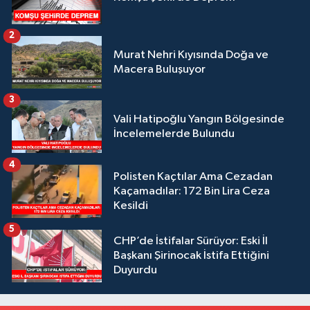
2
Murat Nehri Kıyısında Doğa ve
Macera Buluşuyor
3
Vali Hatipoğlu Yangın Bölgesinde
İncelemelerde Bulundu
4
Polisten Kaçtılar Ama Cezadan
Kaçamadılar: 172 Bin Lira Ceza
Kesildi
5
CHP’de İstifalar Sürüyor: Eski İl
Başkanı Şirinocak İstifa Ettiğini
Duyurdu