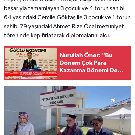
başarıyla tamamlayan 3 çocuk ve 4 torun sahibi
SPOR
64 yaşındaki Cemile Göktaş ile 3 çocuk ve 1 torun
sahibi 79 yaşındaki Ahmet Rıza Öcal mezuniyet
TEKNOLOJİ
töreninde kep fırlatarak diplomalarını aldı.
YAŞAM
Nurullah Öner: "Bu
Dönem Çok Para
Kazanma Dönemi Değil,
Hata Yapmama
Dönemidir"