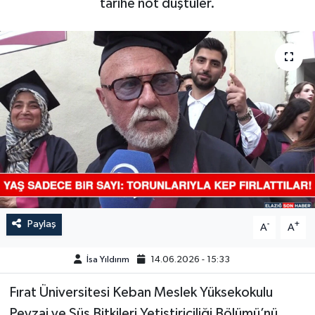
tarihe not düştüler.
GÜNDEM
HABERDE İNSAN
KÜLTÜR-SANAT
MAGAZİN
MEDYA
ÖZEL HABER
Paylaş
-
+
A
A
POLİTİKA
İsa Yıldırım
14.06.2026 - 15:33
SAĞLIK
Fırat Üniversitesi Keban Meslek Yüksekokulu
SİYASET
Peyzaj ve Süs Bitkileri Yetiştiriciliği Bölümü’nü