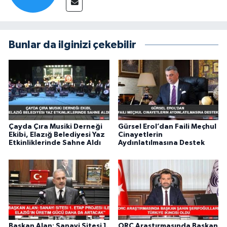
Bunlar da ilginizi çekebilir
Çayda Çıra Musiki Derneği
Gürsel Erol’dan Faili Meçhul
Ekibi, Elazığ Belediyesi Yaz
Cinayetlerin
Etkinliklerinde Sahne Aldı
Aydınlatılmasına Destek
Başkan Alan: Sanayi Sitesi 1.
ORC Araştırmasında Başkan