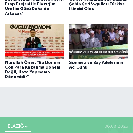
Etap Projesi ile Elazığ’ın
Şahin Şerifoğulları Türkiye
Üretim Gücü Daha da
İkincisi Oldu
Artacak"
Nurullah Öner: "Bu Dönem
Sönmez ve Bay Ailelerinin
Çok Para Kazanma Dönemi
Acı Günü
Değil, Hata Yapmama
Dönemidir"
ELAZIĞ
06.08.2026