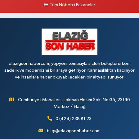
NO:6 A
Tüm Nöbetçi Eczaneler
0 (424) 236 63 34
Yol Tarifi Al
Tanrıverdı Eczanesi
(HOZAT GARAJI OPET KARŞISI) 1. HARPUT CAD. SARISALTIK SOK NO:7 1
0 (424) 218 72 74
Yol Tarifi Al
elazigsonhabercom, yepyeni temasıyla sizleri buluştururken,
sadelik ve modernizmi bir araya getiriyor. Karmaşıklıktan kaçınıyor
ve insanlara haber okuyabilecekleri bir altyapı sunuyor.
Cumhuriyet Mahallesi, Lokman Hekim Sok. No:35, 23190
Merkez / Elazığ
0 (424) 238 81 23
bilgi@elazigsonhaber.com