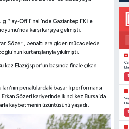
 Play-Off Finali’nde Gaziantep FK ile
dyumu’nda karşı karşıya gelmişti.
ran Sözeri, penaltılara giden mücadelede
lu’nun kurtarışlarıyla yıkılmıştı.
Ça
Bu kez Elazığspor’un başında finale çıkan
El
arı’nın penaltılardaki başarılı performansı
Erkan Sözeri kariyerinde ikinci kez Bursa’da
Su
El
tılarla kaybetmenin üzüntüsünü yaşadı.