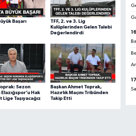
Ge
Ga
üyük Başarı
TFF, 2. ve 3. Lig
Kulüplerinden Gelen Talebi
1
Değerlendirdi
Ba
Be
Am
1
Toprak: Sezon
Başkan Ahmet Toprak,
Sa
 Elazığspor’u Hak
Hazırlık Maçını Tribünden
st Lige Taşıyacağız
Takip Etti