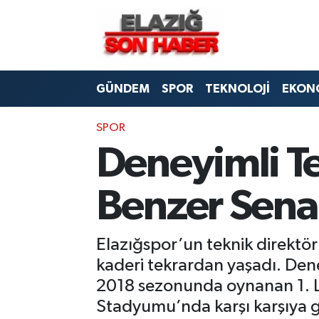
CANLI YAYIN
Merkez Hava Durumu
GÜNDEM
SPOR
TEKNOLOJİ
EKON
ASAYİŞ
Merkez Trafik Yoğunluk Haritası
BİLİM VE TEKNOLOJİ
Süper Lig Puan Durumu ve Fikstür
SPOR
Deneyimli T
DÜNYA
Tüm Manşetler
Benzer Sena
EĞİTİM
Son Dakika Haberleri
EKONOMİ
Haber Arşivi
Elazığspor’un teknik direktör
kaderi tekrardan yaşadı. Den
ELAZIĞ
2018 sezonunda oynanan 1. Li
Stadyumu’nda karşı karşıya g
GENEL