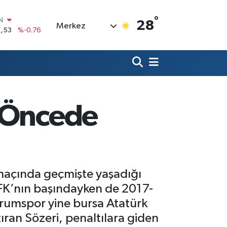
°
R
28
Merkez
3
%0.16
17
%-0.02
N
63
%0.07
ALTIN
1
%1.44
0
r Öncede
%64
IN
,53
%-0.76
l maçında geçmişte yaşadığı
 FK’nın başındayken de 2017-
urumspor yine bursa Atatürk
ran Sözeri, penaltılara giden