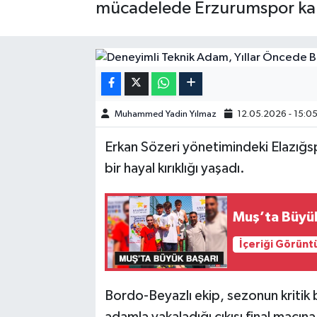
mücadelede Erzurumspor kalec
GÜNDEM
HABERDE İNSAN
KÜLTÜR-SANAT
Muhammed Yadin Yılmaz
12.05.2026 - 15:0
MAGAZİN
Erkan Sözeri yönetimindeki Elazığsp
bir hayal kırıklığı yaşadı.
MEDYA
ÖZEL HABER
Muş’ta Büyü
POLİTİKA
İçeriği Görünt
SAĞLIK
Bordo-Beyazlı ekip, sezonun kritik
SİYASET
adamla yakaladığı çıkışı final maçın