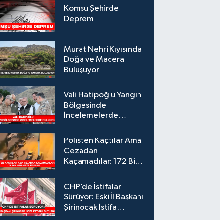
Komşu Şehirde
Deprem
Murat Nehri Kıyısında
Doğa ve Macera
Buluşuyor
Vali Hatipoğlu Yangın
Bölgesinde
İncelemelerde
Bulundu
Polisten Kaçtılar Ama
Cezadan
Kaçamadılar: 172 Bin
Lira Ceza Kesildi
CHP’de İstifalar
Sürüyor: Eski İl Başkanı
Şirinocak İstifa
Ettiğini Duyurdu