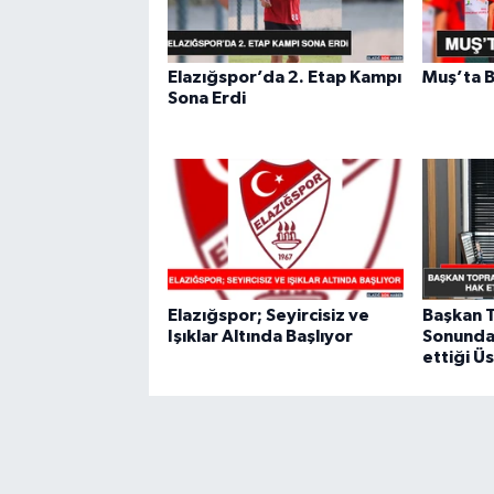
Elazığspor’da 2. Etap Kampı
Muş’ta B
Sona Erdi
Elazığspor; Seyircisiz ve
Başkan 
Işıklar Altında Başlıyor
Sonunda
ettiği Ü