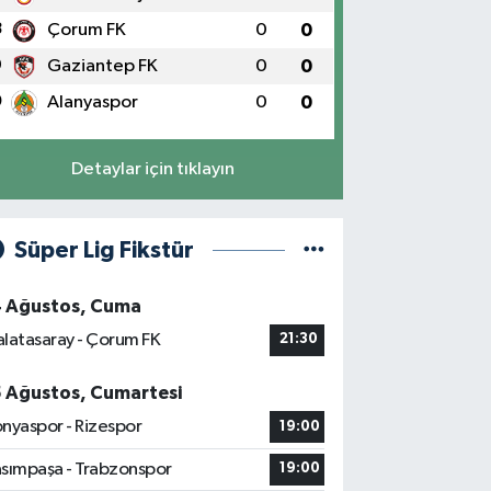
8
Çorum FK
0
0
9
Gaziantep FK
0
0
0
Alanyaspor
0
0
Detaylar için tıklayın
Süper Lig Fikstür
4 Ağustos, Cuma
latasaray - Çorum FK
21:30
5 Ağustos, Cumartesi
nyaspor - Rizespor
19:00
sımpaşa - Trabzonspor
19:00