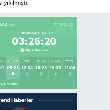
yıkılmıştı.
ELAZIĞ
07.08.2026
SONRAKI VAKTE KALAN
03:26:19
Öğle Namazı
AK
GÜNEŞ
ÖĞLE
İKINDI
AKŞAM
YATSI
47
05:23
12:34
16:23
19:35
21:04
Aylık Vakitler
rend Haberler