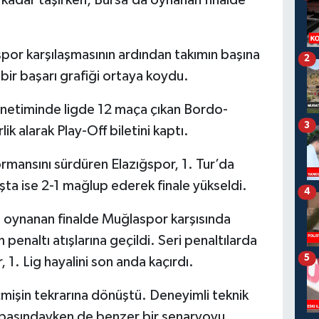
or karşılaşmasının ardından takımın başına
2
 bir başarı grafiği ortaya koydu.
önetiminde ligde 12 maça çıkan Bordo-
3
ik alarak Play-Off biletini kaptı.
ormansını sürdüren Elazığspor, 1. Tur’da
şta ise 2-1 mağlup ederek finale yükseldi.
4
oynanan finalde Muğlaspor karşısında
penaltı atışlarına geçildi. Seri penaltılarda
5
 1. Lig hayalini son anda kaçırdı.
çmişin tekrarına dönüştü. Deneyimli teknik
 başındayken de benzer bir senaryoyu