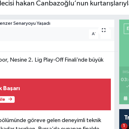
isi hakan Canbazoğlu’nun kurtarışlarıyla 
-
+
A
A
5
or, Nesine 2. Lig Play-Off Finali’nde büyük
İMS
03:
k Başarı
üle
T
 bölümünde göreve gelen deneyimli teknik
1
a kadar taşırken, Bursa’da oynanan finalde