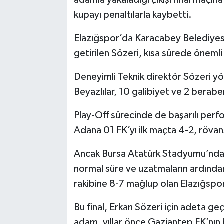
kupayı penaltılarla kaybetti.
SPOR
Elazığspor’da Karacabey Belediyesp
TEKNOLOJİ
getirilen Sözeri, kısa sürede önemli
YAŞAM
Deneyimli Teknik direktör Sözeri y
Beyazlılar, 10 galibiyet ve 2 beraberl
Play-Off sürecinde de başarılı perf
Adana 01 FK’yı ilk maçta 4-2, rövan
Ancak Bursa Atatürk Stadyumu’nda 
normal süre ve uzatmaların ardından 
rakibine 8-7 mağlup olan Elazığspor,
Bu final, Erkan Sözeri için adeta ge
adam, yıllar önce Gaziantep FK’nın