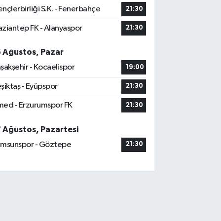
nçlerbirliği S.K. - Fenerbahçe
21:30
ziantep FK - Alanyaspor
21:30
6 Ağustos, Pazar
şakşehir - Kocaelispor
19:00
şiktaş - Eyüpspor
21:30
ed - Erzurumspor FK
21:30
7 Ağustos, Pazartesi
msunspor - Göztepe
21:30