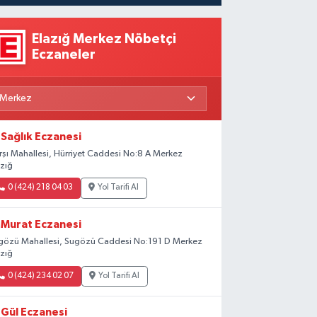
Elazığ Merkez Nöbetçi
Eczaneler
Sağlık Eczanesi
rşı Mahallesi, Hürriyet Caddesi No:8 A Merkez
azığ
0 (424) 218 04 03
Yol Tarifi Al
Murat Eczanesi
gözü Mahallesi, Sugözü Caddesi No:191 D Merkez
azığ
0 (424) 234 02 07
Yol Tarifi Al
Gül Eczanesi