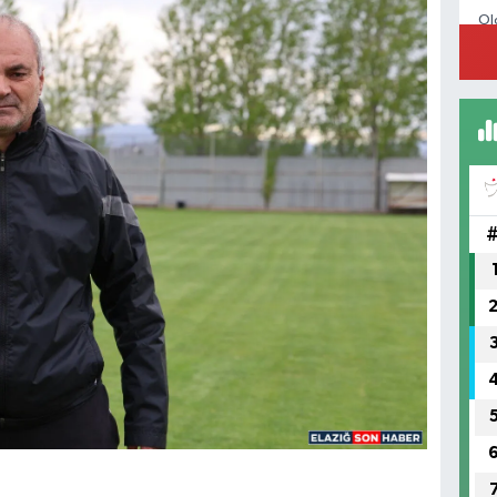
Ol
El
Ün
Me