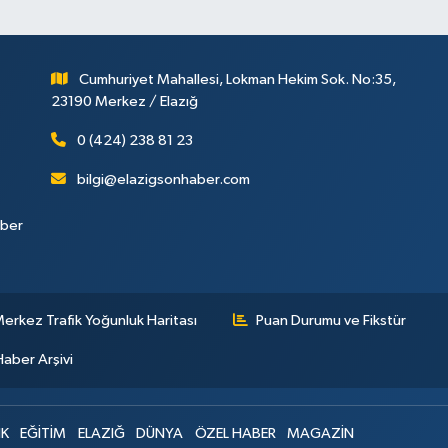
Cumhuriyet Mahallesi, Lokman Hekim Sok. No:35,
23190 Merkez / Elazığ
0 (424) 238 81 23
bilgi@elazigsonhaber.com
aber
erkez Trafik Yoğunluk Haritası
Puan Durumu ve Fikstür
Haber Arşivi
IK
EĞİTİM
ELAZIĞ
DÜNYA
ÖZEL HABER
MAGAZİN