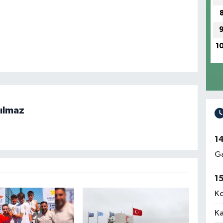
1
ılmaz
1
Ga
1
Ko
Ka