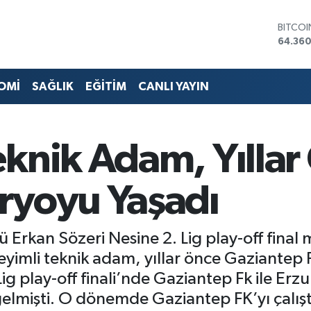
DOLA
47,714
EURO
55,03
STERLİ
OMİ
SAĞLIK
EĞİTİM
CANLI YAYIN
64,24
GRAM 
6574.8
BİST10
eknik Adam, Yılla
13.887
BITCO
64.360
ryoyu Yaşadı
ü Erkan Sözeri Nesine 2. Lig play-off fina
eyimli teknik adam, yıllar önce Gaziantep
g play-off finali’nde Gaziantep Fk ile Erz
elmişti. O dönemde Gaziantep FK’yı çalıştı