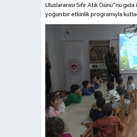
Uluslararası Sıfır Atık Günü"nü gıda 
yoğun bir etkinlik programıyla kutla
SPOR
TEKNOLOJİ
YAŞAM