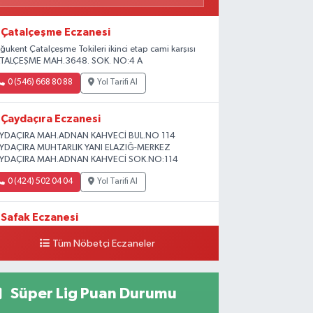
Çatalçeşme Eczanesi
ğukent Çatalçeşme Tokileri ikinci etap cami karşısı
TALÇEŞME MAH.3648. SOK. NO:4 A
0 (546) 668 80 88
Yol Tarifi Al
Çaydaçıra Eczanesi
YDAÇIRA MAH.ADNAN KAHVECİ BUL.NO 114
YDAÇIRA MUHTARLIK YANI ELAZIĞ-MERKEZ
YDAÇIRA MAH.ADNAN KAHVECİ SOK.NO:114
0 (424) 502 04 04
Yol Tarifi Al
Safak Eczanesi
ADİYE MAH. 1.HARPUT CAD. NO:16 E
Tüm Nöbetçi Eczaneler
0 (424) 233 01 75
Yol Tarifi Al
Süper Lig Puan Durumu
Elıf Eczanesi
iversite Mahallesi, Yahya Kemal Caddesi, No:34 B