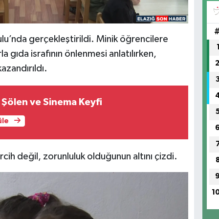
Me
lu’nda gerçekleştirildi. Minik öğrencilere
la gıda israfının önlenmesi anlatılırken,
YE
azandırıldı.
n Şölen ve Sinema Keyfi
Sa
üle
 tercih değil, zorunluluk olduğunun altını çizdi.
Do
Me
1