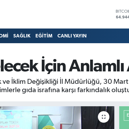
DOLA
47,74
EURO
55,25
STERL
OMİ
SAĞLIK
EĞİTİM
CANLI YAYIN
64,481
GRAM 
6660.
BİST1
lecek İçin Anlamlı
13.779
BITCO
64.94
ik ve İklim Değişikliği İl Müdürlüğü, 30 Mart
lerle gıda israfına karşı farkındalık oluşt