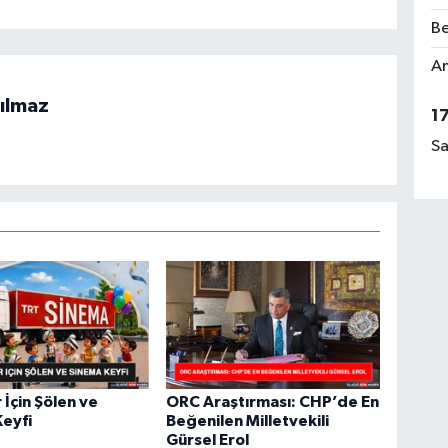
Be
Rü
Am
No
ılmaz
1
Sa
Ça
Me
 İçin Şölen ve
ORC Araştırması: CHP’de En
eyfi
Beğenilen Milletvekili
Gürsel Erol