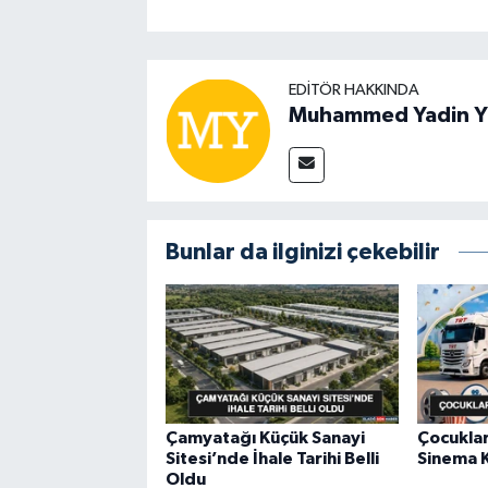
EDITÖR HAKKINDA
Muhammed Yadin Y
Bunlar da ilginizi çekebilir
Çamyatağı Küçük Sanayi
Çocuklar
Sitesi’nde İhale Tarihi Belli
Sinema K
Oldu