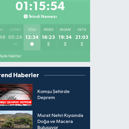
01:15:53
İkindi Namazı
AK
GÜNEŞ
ÖĞLE
İKINDI
AKŞAM
YATSI
48
05:24
12:34
16:23
19:34
21:03
Aylık Vakitler
rend Haberler
Komşu Şehirde
Deprem
Murat Nehri Kıyısında
Doğa ve Macera
Buluşuyor