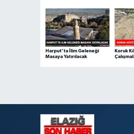
Harput’ta İlim Geleneği
Koruk Kö
Masaya Yatırılacak
Çalışmal