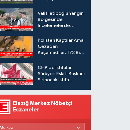
Vali Hatipoğlu Yangın
Bölgesinde
İncelemelerde
Bulundu
Polisten Kaçtılar Ama
Cezadan
Kaçamadılar: 172 Bin
Lira Ceza Kesildi
CHP’de İstifalar
Sürüyor: Eski İl Başkanı
Şirinocak İstifa
Ettiğini Duyurdu
Elazığ Merkez Nöbetçi
Eczaneler