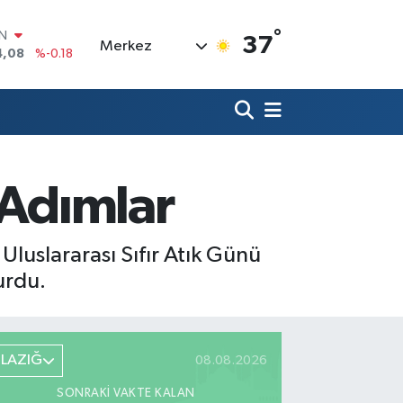
°
R
37
Merkez
36
%0.18
10
%0.32
İN
1
%0.38
ALTIN
55
%0.03
00
 Adımlar
%-14
IN
4,08
%-0.18
 Uluslararası Sıfır Atık Günü
urdu.
ELAZIĞ
08.08.2026
SONRAKI VAKTE KALAN