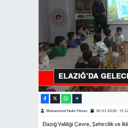
GÜNDEM
HABERDE İNSAN
KÜLTÜR-SANAT
MAGAZİN
MEDYA
ÖZEL HABER
POLİTİKA
Muhammed Yadin Yılmaz
30.03.2026 - 15:2
SAĞLIK
Elazığ Valiliği Çevre, Şehircilik ve İ
SİYASET