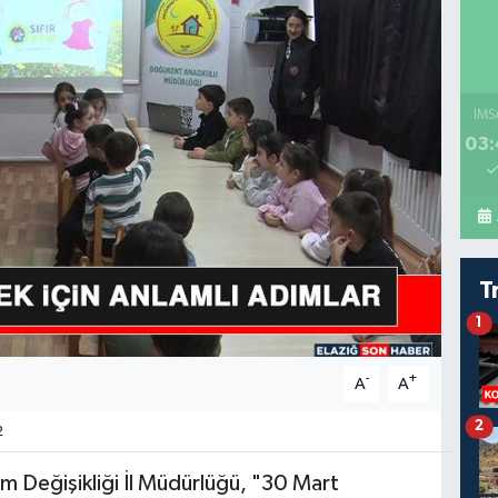
İMS
03:
T
1
-
+
A
A
2
2
klim Değişikliği İl Müdürlüğü, "30 Mart