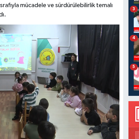
israfıyla mücadele ve sürdürülebilirlik temalı
3
dı.
4
5