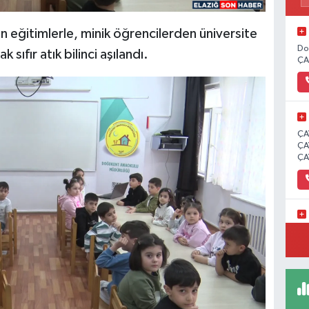
n eğitimlerle, minik öğrencilerden üniversite
Do
sıfır atık bilinci aşılandı.
ÇA
ÇA
ÇA
ÇA
İC
Ün