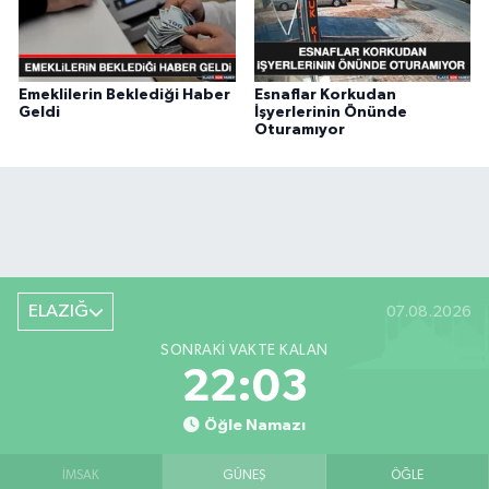
Emeklilerin Beklediği Haber
Esnaflar Korkudan
Geldi
İşyerlerinin Önünde
Oturamıyor
ELAZIĞ
07.08.2026
SONRAKI VAKTE KALAN
22:02
Öğle Namazı
İMSAK
GÜNEŞ
ÖĞLE