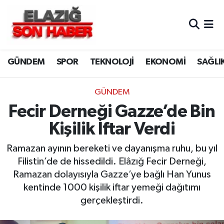
CANLI YAYIN
Merkez Hava Durumu
GÜNDEM
SPOR
TEKNOLOJİ
EKONOMİ
SAĞLI
ASAYİŞ
Merkez Trafik Yoğunluk Haritası
BİLİM VE TEKNOLOJİ
Süper Lig Puan Durumu ve Fikstür
GÜNDEM
Fecir Derneği Gazze’de Bin
DÜNYA
Tüm Manşetler
Kişilik İftar Verdi
EĞİTİM
Son Dakika Haberleri
Ramazan ayının bereketi ve dayanışma ruhu, bu yıl
Filistin’de de hissedildi. Elâzığ Fecir Derneği,
EKONOMİ
Haber Arşivi
Ramazan dolayısıyla Gazze’ye bağlı Han Yunus
kentinde 1000 kişilik iftar yemeği dağıtımı
ELAZIĞ
gerçekleştirdi.
GENEL