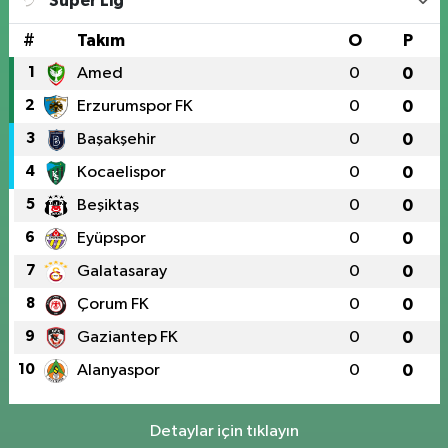
Süper Lig
0 (424) 236 61 40
Yol Tarifi Al
#
Takım
O
P
1
Amed
0
0
2
Erzurumspor FK
0
0
3
Başakşehir
0
0
4
Kocaelispor
0
0
5
Beşiktaş
0
0
6
Eyüpspor
0
0
7
Galatasaray
0
0
8
Çorum FK
0
0
9
Gaziantep FK
0
0
10
Alanyaspor
0
0
Detaylar için tıklayın