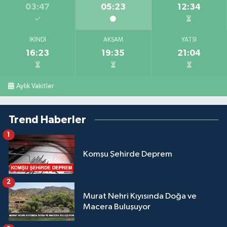
03:47
05:23
12:34
İKINDI
AKŞAM
YATSI
16:23
19:35
21:04
Aylık Vakitler
Trend Haberler
1
Komşu Şehirde Deprem
2
Murat Nehri Kıyısında Doğa ve
Macera Buluşuyor