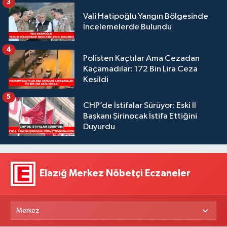
3
Vali Hatipoğlu Yangın Bölgesinde
İncelemelerde Bulundu
4
Polisten Kaçtılar Ama Cezadan
Kaçamadılar: 172 Bin Lira Ceza
Kesildi
5
CHP’de İstifalar Sürüyor: Eski İl
Başkanı Şirinocak İstifa Ettiğini
Duyurdu
Elazığ Merkez Nöbetçi Eczaneler