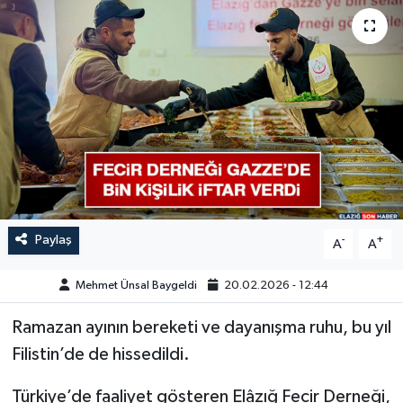
GÜNDEM
HABERDE İNSAN
KÜLTÜR-SANAT
MAGAZİN
MEDYA
Paylaş
-
+
A
A
ÖZEL HABER
Mehmet Ünsal Baygeldi
20.02.2026 - 12:44
POLİTİKA
Ramazan ayının bereketi ve dayanışma ruhu, bu yıl
SAĞLIK
Filistin’de de hissedildi.
Türkiye’de faaliyet gösteren Elâzığ Fecir Derneği,
SİYASET