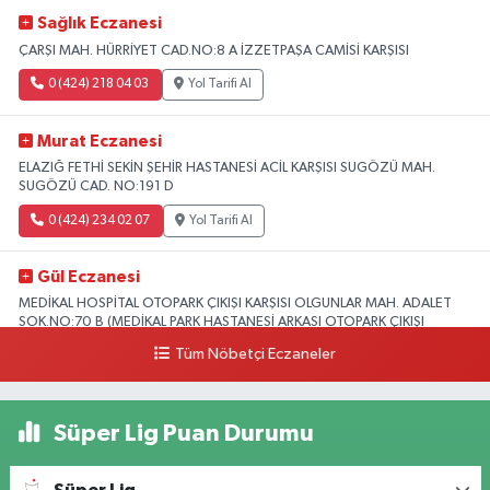
Sağlık Eczanesi
ÇARŞI MAH. HÜRRİYET CAD.NO:8 A İZZETPAŞA CAMİSİ KARŞISI
0 (424) 218 04 03
Yol Tarifi Al
Murat Eczanesi
ELAZIĞ FETHİ SEKİN ŞEHİR HASTANESİ ACİL KARŞISI SUGÖZÜ MAH.
SUGÖZÜ CAD. NO:191 D
0 (424) 234 02 07
Yol Tarifi Al
Gül Eczanesi
MEDİKAL HOSPİTAL OTOPARK ÇIKIŞI KARŞISI OLGUNLAR MAH. ADALET
SOK.NO:70 B (MEDİKAL PARK HASTANESİ ARKASI OTOPARK ÇIKIŞI
KARŞISI)
Tüm Nöbetçi Eczaneler
0 (424) 236 52 18
Yol Tarifi Al
Süper Lig Puan Durumu
Yıldız Eczanesi
FIRAT ÜNÜVERSİTESİ HASTANESİNİN KARŞISI TRAFİK IŞIKLARININ YANI
Üniversite Mah.Yunus Emre Bulvarı No:2 A