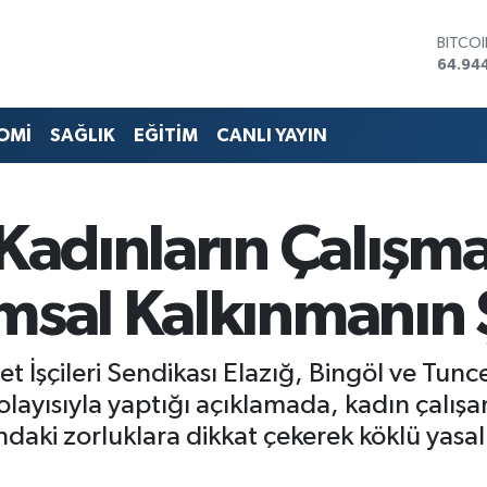
DOLA
47,74
EURO
55,25
STERL
OMİ
SAĞLIK
EĞİTİM
CANLI YAYIN
64,481
GRAM 
6660.
BİST1
Kadınların Çalışma
13.779
BITCO
64.94
msal Kalkınmanın Ş
t İşçileri Sendikası Elazığ, Bingöl ve Tunc
ayısıyla yaptığı açıklamada, kadın çalışan
ndaki zorluklara dikkat çekerek köklü yas