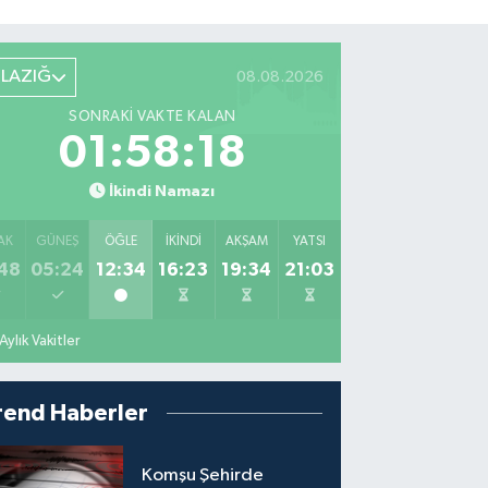
ELAZIĞ
08.08.2026
SONRAKI VAKTE KALAN
01:58:17
İkindi Namazı
AK
GÜNEŞ
ÖĞLE
İKINDI
AKŞAM
YATSI
48
05:24
12:34
16:23
19:34
21:03
Aylık Vakitler
rend Haberler
Komşu Şehirde