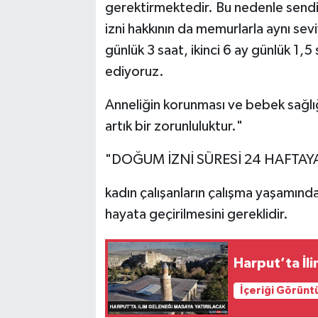
gerektirmektedir. Bu nedenle sendik
izni hakkının da memurlarla aynı sev
günlük 3 saat, ikinci 6 ay günlük 1,
ediyoruz.
Anneliğin korunması ve bebek sağl
artık bir zorunluluktur."
"DOĞUM İZNİ SÜRESİ 24 HAFTAYA
kadın çalışanların çalışma yaşamınd
hayata geçirilmesini gereklidir.
Harput’ta İl
İçeriği Görünt