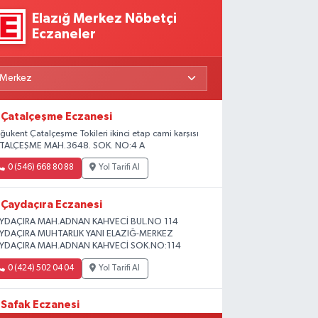
Elazığ Merkez Nöbetçi
Eczaneler
Çatalçeşme Eczanesi
ğukent Çatalçeşme Tokileri ikinci etap cami karşısı
TALÇEŞME MAH.3648. SOK. NO:4 A
0 (546) 668 80 88
Yol Tarifi Al
Çaydaçıra Eczanesi
YDAÇIRA MAH.ADNAN KAHVECİ BUL.NO 114
YDAÇIRA MUHTARLIK YANI ELAZIĞ-MERKEZ
YDAÇIRA MAH.ADNAN KAHVECİ SOK.NO:114
0 (424) 502 04 04
Yol Tarifi Al
Safak Eczanesi