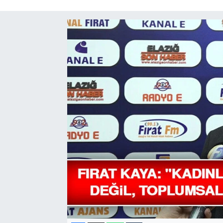
GÜNDEM
HABERDE İNSAN
KÜLTÜR-SANAT
MAGAZİN
MEDYA
ÖZEL HABER
POLİTİKA
SAĞLIK
SİYASET