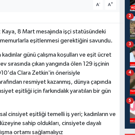
-
+
A
A
2
t Kaya, 8 Mart mesajında işçi statüsündeki
ın memurlarla eşitlenmesi gerektiğini savundu.
3
adınlar günü çalışma koşulları ve eşit ücret
rev sırasında çıkan yangında ölen 129 işçinin
10'da Clara Zetkin'in önerisiyle
4
arafından resmiyet kazanmış, dünya çapında
siyet eşitliği için farkındalık yaratılan bir gün
5
cinsiyet eşitliği temelli iş yeri; kadınların ve
 düzeyine sahip oldukları, cinsiyete dayalı
alışma ortamı sağlamalıyız