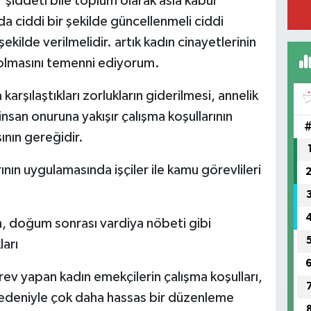
 şiddeti bile toplum olarak asla kabul
İC
 ciddi bir şekilde güncellenmeli ciddi
şekilde verilmelidir. artık kadın cinayetlerinin
 olmasını temenni ediyorum.
Ün
Me
arşılaştıkları zorlukların giderilmesi, annelik
nsan onuruna yakışır çalışma koşullarının
ının gereğidir.
YE
rının uygulamasında işçiler ile kamu görevlileri
in, doğum sonrası vardiya nöbeti gibi
Sa
ları
rev yapan kadın emekçilerin çalışma koşulları,
nedeniyle çok daha hassas bir düzenleme