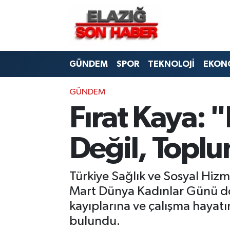
CANLI YAYIN
Merkez Hava Durumu
GÜNDEM
SPOR
TEKNOLOJİ
EKON
ASAYİŞ
Merkez Trafik Yoğunluk Haritası
BİLİM VE TEKNOLOJİ
Süper Lig Puan Durumu ve Fikstür
GÜNDEM
Fırat Kaya: "
DÜNYA
Tüm Manşetler
Değil, Toplu
EĞİTİM
Son Dakika Haberleri
EKONOMİ
Haber Arşivi
Türkiye Sağlık ve Sosyal Hizme
Mart Dünya Kadınlar Günü dol
ELAZIĞ
kayıplarına ve çalışma hayatı
bulundu.
GENEL