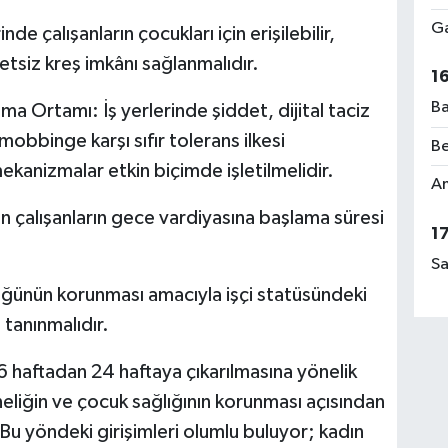
Ga
de çalışanların çocukları için erişilebilir,
Ab
etsiz kreş imkânı sağlanmalıdır.
El
1
Ba
ma Ortamı: İş yerlerinde şiddet, dijital taciz
mobbinge karşı sıfır tolerans ilkesi
Be
kanizmalar etkin biçimde işletilmelidir.
Rü
Am
No
çalışanların gece vardiyasına başlama süresi
1
Sa
üğünün korunması amacıyla işçi statüsündeki
Ça
Me
 tanınmalıdır.
 haftadan 24 haftaya çıkarılmasına yönelik
iğin ve çocuk sağlığının korunması açısından
Bu yöndeki girişimleri olumlu buluyor; kadın