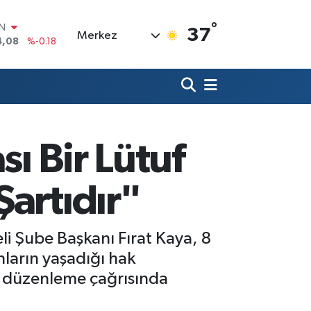
°
R
37
Merkez
36
%0.18
10
%0.32
İN
1
%0.38
ALTIN
55
%0.03
00
sı Bir Lütuf
%-14
IN
4,08
%-0.18
artıdır"
eli Şube Başkanı Fırat Kaya, 8
ların yaşadığı hak
al düzenleme çağrısında