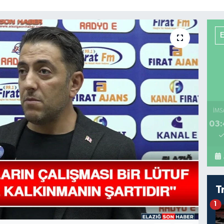
İMS
03:
T
1