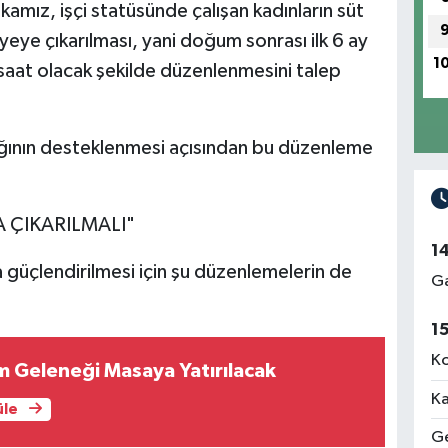
Do
amız, işçi statüsünde çalışan kadınların süt
Me
iyeye çıkarılması, yani doğum sonrası ilk 6 ay
1
5 saat olacak şekilde düzenlenmesini talep
Ün
ığının desteklenmesi açısından bu düzenleme
Me
 ÇIKARILMALI"
1
Rı
a güçlendirilmesi için şu düzenlemelerin de
Me
Ga
1
Ko
im Geleneği Masaya Yatırılacak
İz
Me
Ka
üle
Ge