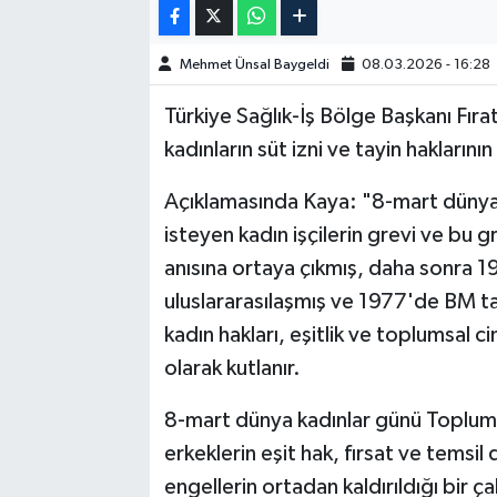
SPOR
Mehmet Ünsal Baygeldi
08.03.2026 - 16:28
TEKNOLOJİ
Türkiye Sağlık-İş Bölge Başkanı Fıra
kadınların süt izni ve tayin hakların
YAŞAM
Açıklamasında Kaya: "8-mart dünya k
isteyen kadın işçilerin grevi ve bu g
anısına ortaya çıkmış, daha sonra 19
uluslararasılaşmış ve 1977'de BM t
kadın hakları, eşitlik ve toplumsal cin
olarak kutlanır.
8-mart dünya kadınlar günü Toplumsal 
erkeklerin eşit hak, fırsat ve temsil
engellerin ortadan kaldırıldığı bir ç