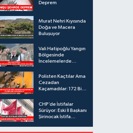
Deprem
Murat Nehri Kıyısında
Doğa ve Macera
Buluşuyor
Vali Hatipoğlu Yangın
Bölgesinde
İncelemelerde
Bulundu
Polisten Kaçtılar Ama
Cezadan
Kaçamadılar: 172 Bin
Lira Ceza Kesildi
CHP’de İstifalar
Sürüyor: Eski İl Başkanı
Şirinocak İstifa
Ettiğini Duyurdu