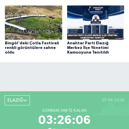
Bingöl'deki Çotla Festivali
Anahtar Parti Elazığ
renkli görüntülere sahne
Merkez İlçe Yönetimi
oldu
Kamuoyuna Tanıtıldı
ELAZIĞ
07.08.2026
SONRAKI VAKTE KALAN
03:26:06