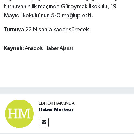
turnuvanın ilk maçında Güroymak İlkokulu, 19
SPOR
Mayıs İlkokulu'nun 5-0 mağlup etti.
Turnuva 22 Nisan'a kadar sürecek.
TEKNOLOJİ
YAŞAM
Kaynak:
Anadolu Haber Ajansı
EDITÖR HAKKINDA
Haber Merkezi