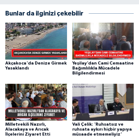
Bunlar da ilginizi çekebilir
Akçakoca'da Denize Girmek
Yeşilay’dan Cami Cemaatine
Yasaklandı
Bağımlılıkla Mücadele
Bilgilendirmesi
Milletvekili Nazırlı,
Vali Çelik: 'Ruhsatsız ve
Alacakaya ve Arıcak
ruhsata aykırı hiçbir yapıya
İlçelerini Ziyaret Etti
müsaade etmemeliyiz'