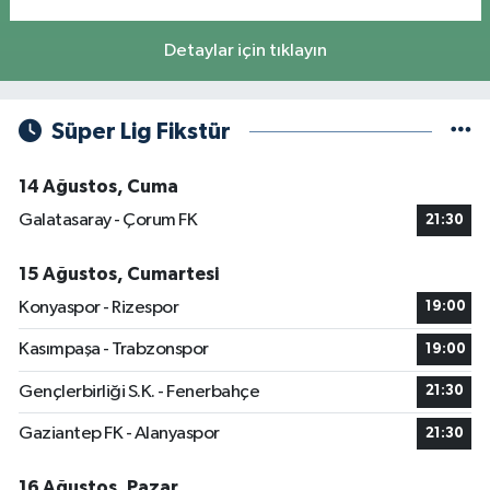
Detaylar için tıklayın
Süper Lig Fikstür
14 Ağustos, Cuma
Galatasaray - Çorum FK
21:30
15 Ağustos, Cumartesi
Konyaspor - Rizespor
19:00
Kasımpaşa - Trabzonspor
19:00
Gençlerbirliği S.K. - Fenerbahçe
21:30
Gaziantep FK - Alanyaspor
21:30
16 Ağustos, Pazar