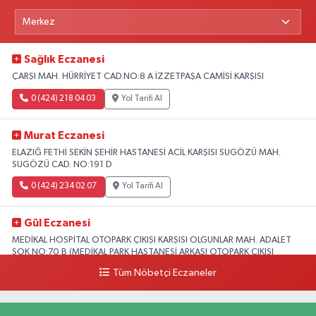
Sağlık Eczanesi
ÇARŞI MAH. HÜRRİYET CAD.NO:8 A İZZETPAŞA CAMİSİ KARŞISI
0 (424) 218 04 03
Yol Tarifi Al
Murat Eczanesi
ELAZIĞ FETHİ SEKİN ŞEHİR HASTANESİ ACİL KARŞISI SUGÖZÜ MAH.
SUGÖZÜ CAD. NO:191 D
0 (424) 234 02 07
Yol Tarifi Al
Gül Eczanesi
MEDİKAL HOSPİTAL OTOPARK ÇIKIŞI KARŞISI OLGUNLAR MAH. ADALET
SOK.NO:70 B (MEDİKAL PARK HASTANESİ ARKASI OTOPARK ÇIKIŞI
KARŞISI)
Tüm Nöbetçi Eczaneler
0 (424) 236 52 18
Yol Tarifi Al