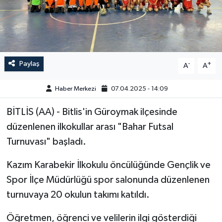
GÜNDEM
HABERDE İNSAN
Paylaş
-
+
A
A
KÜLTÜR-SANAT
Haber Merkezi
07.04.2025 - 14:09
MAGAZİN
BİTLİS (AA) - Bitlis'in Güroymak ilçesinde
MEDYA
düzenlenen ilkokullar arası "Bahar Futsal
Turnuvası" başladı.
ÖZEL HABER
Kazım Karabekir İlkokulu öncülüğünde Gençlik ve
POLİTİKA
Spor İlçe Müdürlüğü spor salonunda düzenlenen
turnuvaya 20 okulun takımı katıldı.
SAĞLIK
Öğretmen, öğrenci ve velilerin ilgi gösterdiği
SİYASET