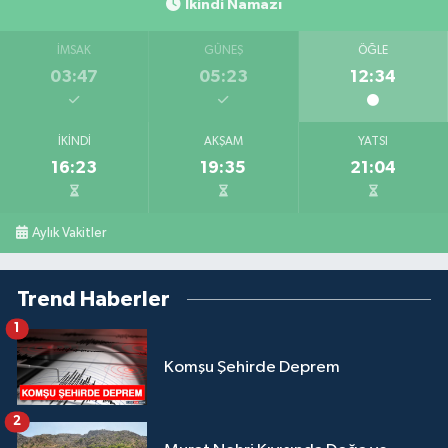
İkindi Namazı
İMSAK
GÜNEŞ
ÖĞLE
03:47
05:23
12:34
İKINDI
AKŞAM
YATSI
16:23
19:35
21:04
Aylık Vakitler
Trend Haberler
1
Komşu Şehirde Deprem
2