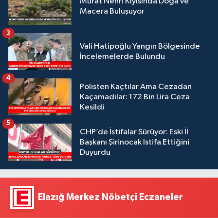
Murat Nehri Kıyısında Doğa ve
Macera Buluşuyor
3
Vali Hatipoğlu Yangın Bölgesinde
İncelemelerde Bulundu
4
Polisten Kaçtılar Ama Cezadan
Kaçamadılar: 172 Bin Lira Ceza
Kesildi
5
CHP’de İstifalar Sürüyor: Eski İl
Başkanı Şirinocak İstifa Ettiğini
Duyurdu
Elazığ Merkez Nöbetçi Eczaneler