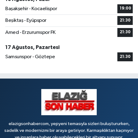
Başakşehir - Kocaelispor
19:00
Beşiktaş - Eyüpspor
21:30
Amed - Erzurumspor FK
21:30
17 Ağustos, Pazartesi
Samsunspor - Göztepe
21:30
elazigsonhabercom, yepyeni temasıyla sizleri buluştururken,
sadelik ve modernizmi bir araya getiriyor. Karmaşıklıktan kaçınıyor
ve insanlara haber okuyabilecekleri bir altyapı sunuyor.