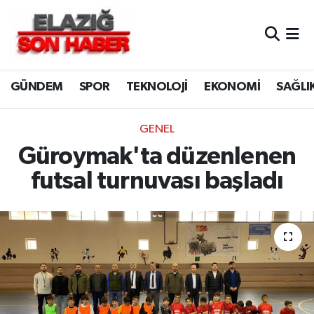
CANLI YAYIN
Merkez Hava Durumu
GÜNDEM
SPOR
TEKNOLOJİ
EKONOMİ
SAĞLI
ASAYİŞ
Merkez Trafik Yoğunluk Haritası
BİLİM VE TEKNOLOJİ
Süper Lig Puan Durumu ve Fikstür
GENEL
Güroymak'ta düzenlenen
DÜNYA
Tüm Manşetler
futsal turnuvası başladı
EĞİTİM
Son Dakika Haberleri
EKONOMİ
Haber Arşivi
ELAZIĞ
GENEL