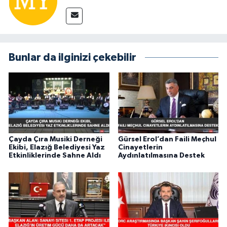
Bunlar da ilginizi çekebilir
Çayda Çıra Musiki Derneği
Gürsel Erol’dan Faili Meçhul
Ekibi, Elazığ Belediyesi Yaz
Cinayetlerin
Etkinliklerinde Sahne Aldı
Aydınlatılmasına Destek