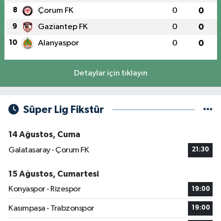
8
Çorum FK
0
0
9
Gaziantep FK
0
0
10
Alanyaspor
0
0
Detaylar için tıklayın
Süper Lig Fikstür
14 Ağustos, Cuma
Galatasaray - Çorum FK
21:30
15 Ağustos, Cumartesi
Konyaspor - Rizespor
19:00
Kasımpaşa - Trabzonspor
19:00