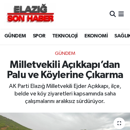
CANLI YAYIN
Merkez Hava Durumu
GÜNDEM
SPOR
TEKNOLOJİ
EKONOMİ
SAĞLI
ASAYİŞ
Merkez Trafik Yoğunluk Haritası
BİLİM VE TEKNOLOJİ
Süper Lig Puan Durumu ve Fikstür
GÜNDEM
Milletvekili Açıkkapı’dan
DÜNYA
Tüm Manşetler
Palu ve Köylerine Çıkarma
EĞİTİM
Son Dakika Haberleri
AK Parti Elazığ Milletvekili Ejder Açıkkapı, ilçe,
belde ve köy ziyaretleri kapsamında saha
EKONOMİ
Haber Arşivi
çalışmalarını aralıksız sürdürüyor.
ELAZIĞ
GENEL