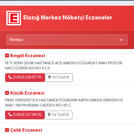
Elazığ Merkez Nöbetçi Eczaneler
Bıngöl Eczanesi
FETİ SEKİN ŞEHİR HASTANESİ ACİL KARŞISI DOĞUKENT MAH.PROF.DR.
NACİ GÖRÜR BLV.NO:62 D
0 (424) 238 07 79
Yol Tarifi Al
Küçük Eczanesi
FIRAT ÜNİVERSİTESİ HASTANESİ POLİKLİNİK KAPISI KARŞISI ÜNİVERSİTE
MAH. YAHYA KEMAL CADDESI NO:40 C
0 (424) 237 68 56
Yol Tarifi Al
Çelık Eczanesi