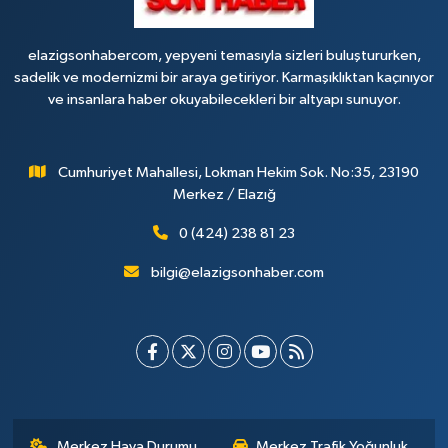
elazigsonhabercom, yepyeni temasıyla sizleri buluştururken,
sadelik ve modernizmi bir araya getiriyor. Karmaşıklıktan kaçınıyor
ve insanlara haber okuyabilecekleri bir altyapı sunuyor.
Cumhuriyet Mahallesi, Lokman Hekim Sok. No:35, 23190
Merkez / Elazığ
0 (424) 238 81 23
bilgi@elazigsonhaber.com
Merkez Hava Durumu
Merkez Trafik Yoğunluk