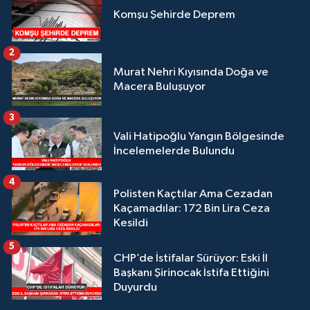
Komşu Şehirde Deprem
2
Murat Nehri Kıyısında Doğa ve
Macera Buluşuyor
3
Vali Hatipoğlu Yangın Bölgesinde
İncelemelerde Bulundu
4
Polisten Kaçtılar Ama Cezadan
Kaçamadılar: 172 Bin Lira Ceza
Kesildi
5
CHP’de İstifalar Sürüyor: Eski İl
Başkanı Şirinocak İstifa Ettiğini
Duyurdu