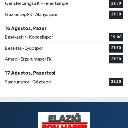
Gençlerbirliği S.K. - Fenerbahçe
21:30
Gaziantep FK - Alanyaspor
21:30
16 Ağustos, Pazar
Başakşehir - Kocaelispor
19:00
Beşiktaş - Eyüpspor
21:30
Amed - Erzurumspor FK
21:30
17 Ağustos, Pazartesi
Samsunspor - Göztepe
21:30