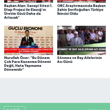
Başkan Alan: Sanayi Sitesi 1.
ORC Araştırmasında Başkan
Etap Projesi ile Elazığ’ın
Şahin Şerifoğulları Türkiye
Üretim Gücü Daha da
İkincisi Oldu
Artacak"
Nurullah Öner: "Bu Dönem
Sönmez ve Bay Ailelerinin
Çok Para Kazanma Dönemi
Acı Günü
Değil, Hata Yapmama
Dönemidir"