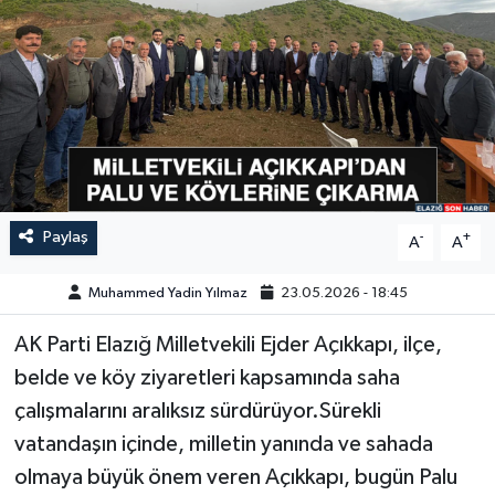
GÜNDEM
HABERDE İNSAN
KÜLTÜR-SANAT
MAGAZİN
Paylaş
-
+
A
A
MEDYA
Muhammed Yadin Yılmaz
23.05.2026 - 18:45
ÖZEL HABER
AK Parti Elazığ Milletvekili Ejder Açıkkapı, ilçe,
belde ve köy ziyaretleri kapsamında saha
POLİTİKA
çalışmalarını aralıksız sürdürüyor.Sürekli
SAĞLIK
vatandaşın içinde, milletin yanında ve sahada
olmaya büyük önem veren Açıkkapı, bugün Palu
SİYASET