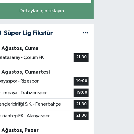
Detaylar için tıklayın
Süper Lig Fikstür
4 Ağustos, Cuma
latasaray - Çorum FK
21:30
5 Ağustos, Cumartesi
nyaspor - Rizespor
19:00
sımpaşa - Trabzonspor
19:00
nçlerbirliği S.K. - Fenerbahçe
21:30
ziantep FK - Alanyaspor
21:30
6 Ağustos, Pazar