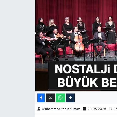
GÜNDEM
HABERDE İNSAN
KÜLTÜR-SANAT
MAGAZİN
MEDYA
ÖZEL HABER
POLİTİKA
SAĞLIK
Muhammed Yadin Yılmaz
23.05.2026 - 17:3
SİYASET