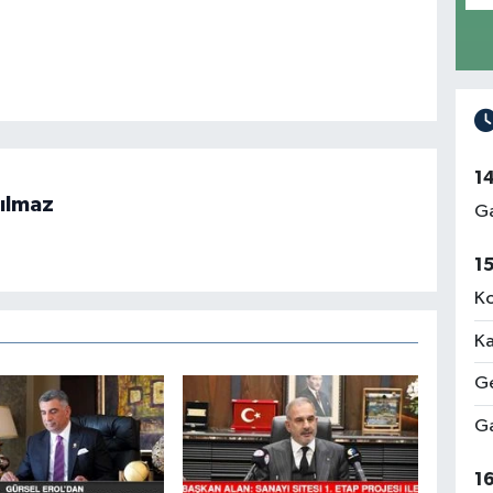
1
ılmaz
Ga
1
Ko
Ka
Ge
Ga
1