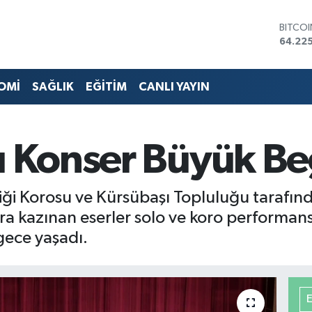
DOLA
47,67
EURO
55,04
STERLİ
OMİ
SAĞLIK
EĞİTİM
CANLI YAYIN
64,21
GRAM 
6510.
BİST1
u Konser Büyük Be
13.799
BITCO
64.225
ziği Korosu ve Kürsübaşı Topluluğu tarafın
ra kazınan eserler solo ve koro performansl
gece yaşadı.