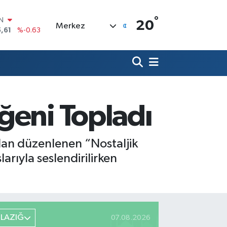
°
R
20
Merkez
04
%0
06
%-0.08
N
43
%0
ALTIN
40
%0.45
00
ğeni Topladı
%70
IN
,61
%-0.63
dan düzenlenen “Nostaljik
arıyla seslendirilirken
ELAZIĞ
07.08.2026