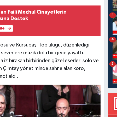
an Faili Meçhul Cinayetlerin
3
sına Destek
üle
4
rosu ve Kürsübaşı Topluluğu, düzenlediği
tseverlere müzik dolu bir gece yaşattı.
 iz bırakan birbirinden güzel eserleri solo ve
5
nan Çimtay yönetiminde sahne alan koro,
not aldı.