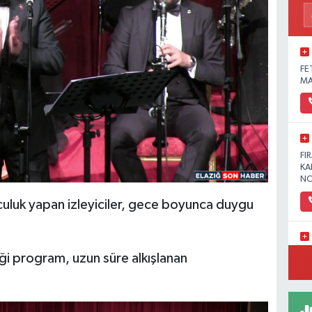
FE
MA
FI
KA
NO
culuk yapan izleyiciler, gece boyunca duygu
YE
ği program, uzun süre alkışlanan
MA