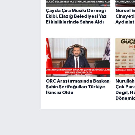
Çayda Çıra Musiki Derneği
Gürsel E
Ekibi, Elazığ Belediyesi Yaz
Cinayetl
Etkinliklerinde Sahne Aldı
Aydınlat
ORC Araştırmasında Başkan
Nurulla
Şahin Şerifoğulları Türkiye
Çok Par
İkincisi Oldu
Değil, 
Dönemid