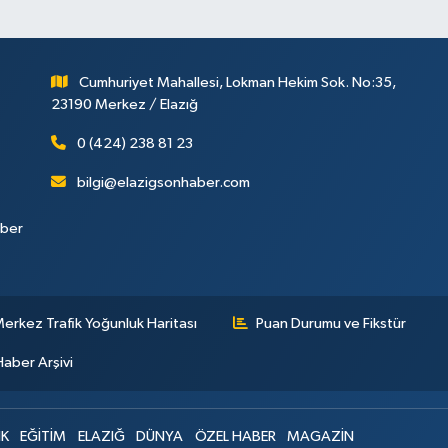
Cumhuriyet Mahallesi, Lokman Hekim Sok. No:35,
23190 Merkez / Elazığ
0 (424) 238 81 23
bilgi@elazigsonhaber.com
aber
erkez Trafik Yoğunluk Haritası
Puan Durumu ve Fikstür
Haber Arşivi
IK
EĞİTİM
ELAZIĞ
DÜNYA
ÖZEL HABER
MAGAZİN