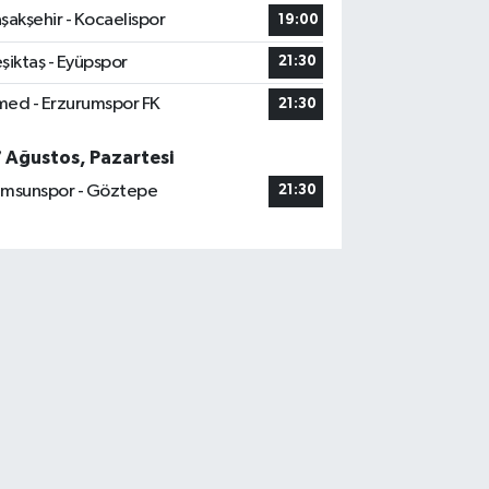
şakşehir - Kocaelispor
19:00
şiktaş - Eyüpspor
21:30
ed - Erzurumspor FK
21:30
7 Ağustos, Pazartesi
msunspor - Göztepe
21:30