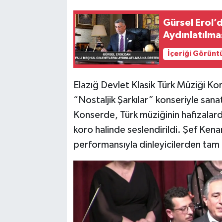
Gürsel Erol’d
SPOR
Aydınlatılma
TEKNOLOJİ
İçeriği Görünt
YAŞAM
Elazığ Devlet Klasik Türk Müziği Ko
“Nostaljik Şarkılar” konseriyle sana
Konserde, Türk müziğinin hafızalarda
koro halinde seslendirildi. Şef Ke
performansıyla dinleyicilerden tam 