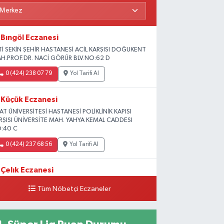
Bıngöl Eczanesi
Tİ SEKİN ŞEHİR HASTANESİ ACİL KARŞISI DOĞUKENT
H.PROF.DR. NACİ GÖRÜR BLV.NO:62 D
0 (424) 238 07 79
Yol Tarifi Al
Küçük Eczanesi
RAT ÜNİVERSİTESİ HASTANESİ POLİKLİNİK KAPISI
RŞISI ÜNİVERSİTE MAH. YAHYA KEMAL CADDESI
:40 C
0 (424) 237 68 56
Yol Tarifi Al
Çelık Eczanesi
MİŞLİK TOKİ 1. ETAP CAMİİ KARŞISI GÜNEYKENT
Tüm Nöbetçi Eczaneler
H. 19730 SOK. NO:6 A
0 (424) 236 63 34
Yol Tarifi Al