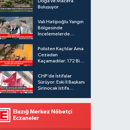
Doğa ve Macera
Buluşuyor
Vali Hatipoğlu Yangın
Bölgesinde
İncelemelerde
Bulundu
Polisten Kaçtılar Ama
Cezadan
Kaçamadılar: 172 Bin
Lira Ceza Kesildi
CHP’de İstifalar
Sürüyor: Eski İl Başkanı
Şirinocak İstifa
Ettiğini Duyurdu
Elazığ Merkez Nöbetçi
Eczaneler