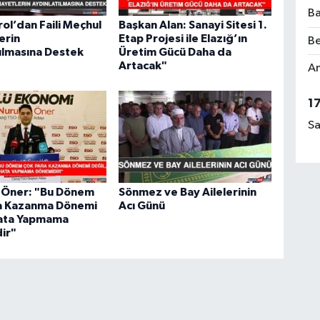
Ba
rol’dan Faili Meçhul
Başkan Alan: Sanayi Sitesi 1.
erin
Etap Projesi ile Elazığ’ın
Be
ılmasına Destek
Üretim Gücü Daha da
Artacak"
Am
1
Sa
h Öner: "Bu Dönem
Sönmez ve Bay Ailelerinin
a Kazanma Dönemi
Acı Günü
Hata Yapmama
ir"