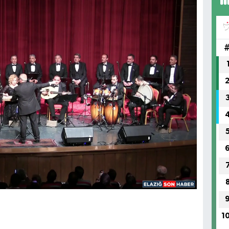
(H
SA
1