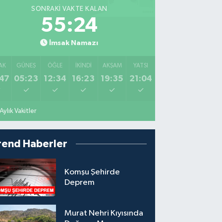
SONRAKI VAKTE KALAN
55:22
İmsak Namazı
AK
GÜNEŞ
ÖĞLE
İKINDI
AKŞAM
YATSI
47
05:23
12:34
16:23
19:35
21:04
Aylık Vakitler
rend Haberler
Komşu Şehirde
Deprem
Murat Nehri Kıyısında