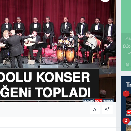
İMS
03:
T
1
-
+
A
A
2
5