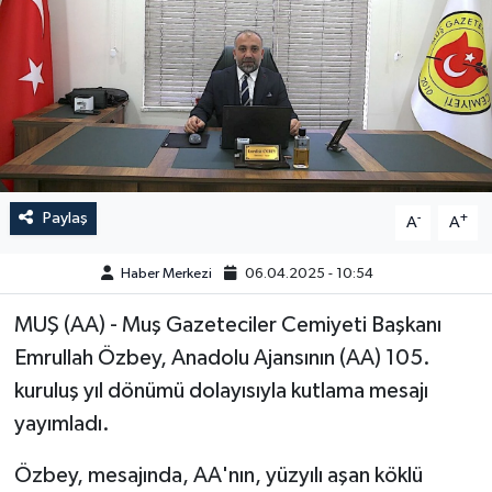
GÜNDEM
HABERDE İNSAN
KÜLTÜR-SANAT
MAGAZİN
Paylaş
-
+
A
A
MEDYA
Haber Merkezi
06.04.2025 - 10:54
ÖZEL HABER
MUŞ (AA) - Muş Gazeteciler Cemiyeti Başkanı
Emrullah Özbey, Anadolu Ajansının (AA) 105.
POLİTİKA
kuruluş yıl dönümü dolayısıyla kutlama mesajı
yayımladı.
SAĞLIK
Özbey, mesajında, AA'nın, yüzyılı aşan köklü
SİYASET