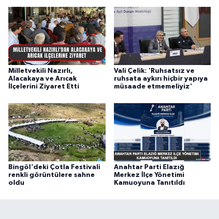
Milletvekili Nazırlı,
Vali Çelik: 'Ruhsatsız ve
Alacakaya ve Arıcak
ruhsata aykırı hiçbir yapıya
İlçelerini Ziyaret Etti
müsaade etmemeliyiz'
Bingöl'deki Çotla Festivali
Anahtar Parti Elazığ
renkli görüntülere sahne
Merkez İlçe Yönetimi
oldu
Kamuoyuna Tanıtıldı