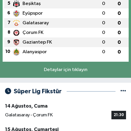
5
Beşiktaş
0
0
6
Eyüpspor
0
0
7
Galatasaray
0
0
8
Çorum FK
0
0
9
Gaziantep FK
0
0
10
Alanyaspor
0
0
Detaylar için tıklayın
Süper Lig Fikstür
14 Ağustos, Cuma
Galatasaray - Çorum FK
21:30
15 Ağustos, Cumartesi