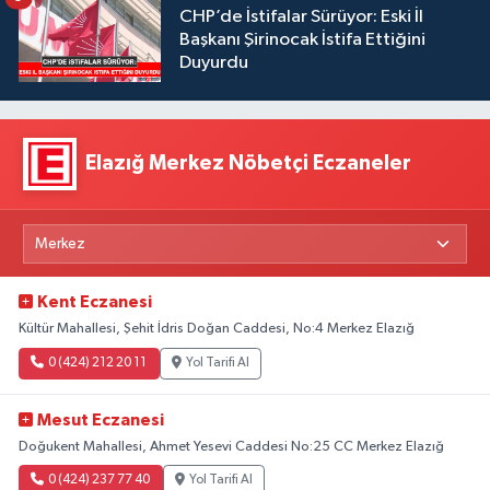
CHP’de İstifalar Sürüyor: Eski İl
Başkanı Şirinocak İstifa Ettiğini
Duyurdu
Elazığ Merkez Nöbetçi Eczaneler
Kent Eczanesi
Kültür Mahallesi, Şehit İdris Doğan Caddesi, No:4 Merkez Elazığ
0 (424) 212 20 11
Yol Tarifi Al
Mesut Eczanesi
Doğukent Mahallesi, Ahmet Yesevi Caddesi No:25 CC Merkez Elazığ
0 (424) 237 77 40
Yol Tarifi Al