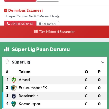
Demırbas Eczanesi
1.Harput Caddesi No:9 C Merkez Elazığ
0 (424) 233 64 63
Yol Tarifi Al
Tüm Nöbetçi Eczaneler
Özen Eczanesi
Ataşehir Mahallesi, Malatya Caddesi No:105 Merkez Elazığ
Süper Lig Puan Durumu
0 (424) 238 66 66
Yol Tarifi Al
Süper Lig
#
Takım
O
P
1
Amed
0
0
2
Erzurumspor FK
0
0
3
Başakşehir
0
0
4
Kocaelispor
0
0