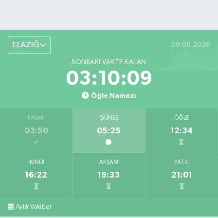
ELAZIĞ
09.08.2026
SONRAKI VAKTE KALAN
03:10:08
Öğle Namazı
İMSAK
GÜNEŞ
ÖĞLE
03:50
05:25
12:34
İKINDI
AKŞAM
YATSI
16:22
19:33
21:01
Aylık Vakitler