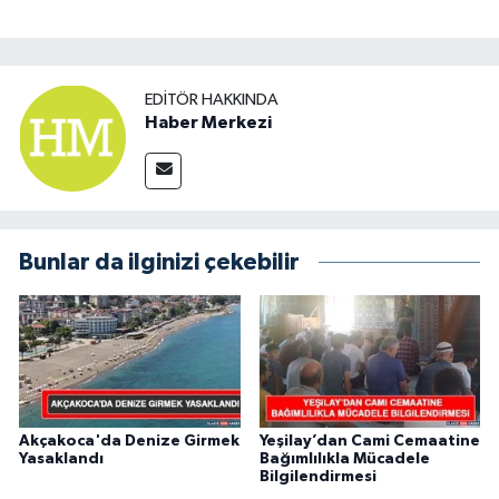
EDITÖR HAKKINDA
Haber Merkezi
Bunlar da ilginizi çekebilir
Akçakoca'da Denize Girmek
Yeşilay’dan Cami Cemaatine
Yasaklandı
Bağımlılıkla Mücadele
Bilgilendirmesi