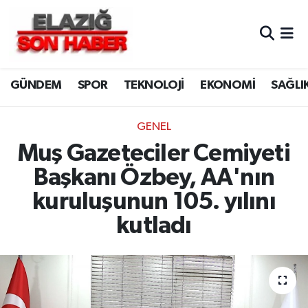
CANLI YAYIN
Merkez Hava Durumu
GÜNDEM
SPOR
TEKNOLOJİ
EKONOMİ
SAĞLI
ASAYİŞ
Merkez Trafik Yoğunluk Haritası
BİLİM VE TEKNOLOJİ
Süper Lig Puan Durumu ve Fikstür
GENEL
Muş Gazeteciler Cemiyeti
DÜNYA
Tüm Manşetler
Başkanı Özbey, AA'nın
EĞİTİM
Son Dakika Haberleri
kuruluşunun 105. yılını
kutladı
EKONOMİ
Haber Arşivi
ELAZIĞ
GENEL