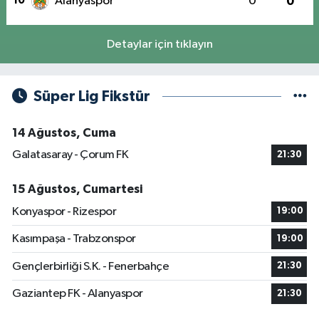
10
Alanyaspor
0
0
Detaylar için tıklayın
Süper Lig Fikstür
14 Ağustos, Cuma
Galatasaray - Çorum FK
21:30
15 Ağustos, Cumartesi
Konyaspor - Rizespor
19:00
Kasımpaşa - Trabzonspor
19:00
Gençlerbirliği S.K. - Fenerbahçe
21:30
Gaziantep FK - Alanyaspor
21:30