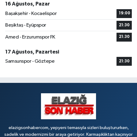
16 Ağustos, Pazar
Başakşehir - Kocaelispor
19:00
Beşiktaş - Eyüpspor
21:30
Amed - Erzurumspor FK
21:30
17 Ağustos, Pazartesi
Samsunspor - Göztepe
21:30
elazigsonhabercom, yepyeni temasıyla sizleri buluştururken,
sadelik ve modernizmi bir araya getiriyor. Karmaşıklıktan kaçınıyor