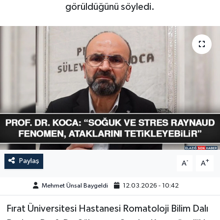
görüldüğünü söyledi.
GÜNDEM
HABERDE İNSAN
KÜLTÜR-SANAT
MAGAZİN
MEDYA
ÖZEL HABER
Paylaş
-
+
A
A
POLİTİKA
Mehmet Ünsal Baygeldi
12.03.2026 - 10:42
SAĞLIK
Fırat Üniversitesi Hastanesi Romatoloji Bilim Dalı
SİYASET