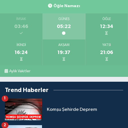
Öğle Namazı
İMSAK
GÜNEŞ
ÖĞLE
03:46
05:22
12:34
İKINDI
AKŞAM
YATSI
16:24
19:37
21:06
Aylık Vakitler
Trend Haberler
1
Komşu Şehirde Deprem
2