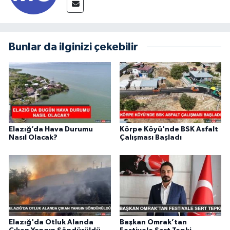
Bunlar da ilginizi çekebilir
Elazığ’da Hava Durumu
Körpe Köyü'nde BSK Asfalt
Nasıl Olacak?
Çalışması Başladı
Elazığ'da Otluk Alanda
Başkan Omrak’tan