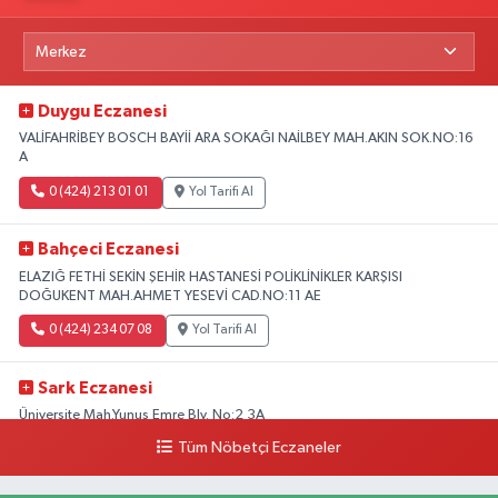
Duygu Eczanesi
VALİFAHRİBEY BOSCH BAYİİ ARA SOKAĞI NAİLBEY MAH.AKIN SOK.NO:16
A
0 (424) 213 01 01
Yol Tarifi Al
Bahçeci Eczanesi
ELAZIĞ FETHİ SEKİN ŞEHİR HASTANESİ POLİKLİNİKLER KARŞISI
DOĞUKENT MAH.AHMET YESEVİ CAD.NO:11 AE
0 (424) 234 07 08
Yol Tarifi Al
Sark Eczanesi
Üniversite Mah.Yunus Emre Blv. No:2 3A
Tüm Nöbetçi Eczaneler
0 (424) 212 49 34
Yol Tarifi Al