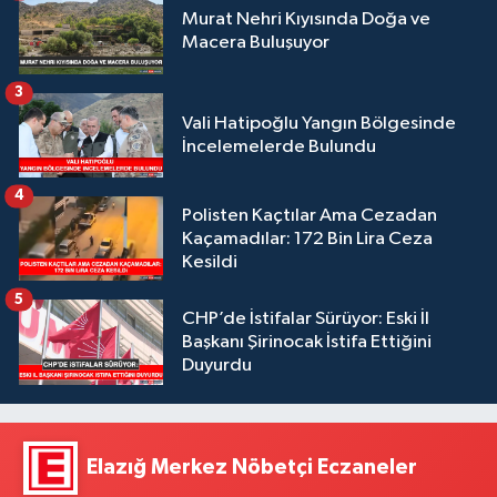
Murat Nehri Kıyısında Doğa ve
Macera Buluşuyor
3
Vali Hatipoğlu Yangın Bölgesinde
İncelemelerde Bulundu
4
Polisten Kaçtılar Ama Cezadan
Kaçamadılar: 172 Bin Lira Ceza
Kesildi
5
CHP’de İstifalar Sürüyor: Eski İl
Başkanı Şirinocak İstifa Ettiğini
Duyurdu
Elazığ Merkez Nöbetçi Eczaneler