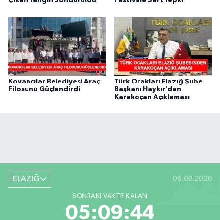
Çıkan Yangın Söndürüldü
Festivale Sert Tepki
Kovancılar Belediyesi Araç
Türk Ocakları Elazığ Şube
Filosunu Güçlendirdi
Başkanı Haykır'dan
Karakoçan Açıklaması
ELAZIĞ
06.08.2026
SONRAKI VAKTE KALAN
05:09:43