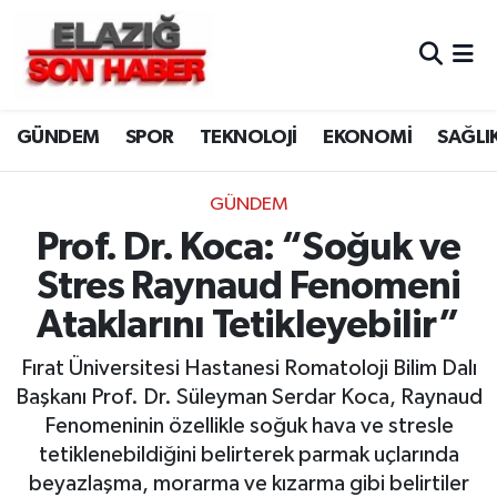
CANLI YAYIN
Merkez Hava Durumu
GÜNDEM
SPOR
TEKNOLOJİ
EKONOMİ
SAĞLI
ASAYİŞ
Merkez Trafik Yoğunluk Haritası
BİLİM VE TEKNOLOJİ
Süper Lig Puan Durumu ve Fikstür
GÜNDEM
Prof. Dr. Koca: “Soğuk ve
DÜNYA
Tüm Manşetler
Stres Raynaud Fenomeni
EĞİTİM
Son Dakika Haberleri
Ataklarını Tetikleyebilir”
EKONOMİ
Haber Arşivi
Fırat Üniversitesi Hastanesi Romatoloji Bilim Dalı
Başkanı Prof. Dr. Süleyman Serdar Koca, Raynaud
ELAZIĞ
Fenomeninin özellikle soğuk hava ve stresle
tetiklenebildiğini belirterek parmak uçlarında
GENEL
beyazlaşma, morarma ve kızarma gibi belirtiler