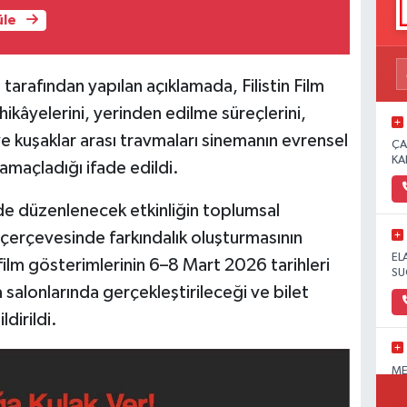
üle
tarafından yapılan açıklamada, Filistin Film
 hikâyelerini, yerinden edilme süreçlerini,
i ve kuşaklar arası travmaları sinemanın evrensel
ÇA
KA
ı amaçladığı ifade edildi.
e düzenlenecek etkinliğin toplumsal
çerçevesinde farkındalık oluşturmasının
EL
film gösterimlerinin 6–8 Mart 2026 tarihleri
SU
salonlarında gerçekleştirileceği ve bilet
ldirildi.
ME
OL
PA