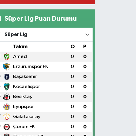
0 (424) 236 52 18
Yol Tarifi Al
Süper Lig Puan Durumu
Yıldız Eczanesi
RAT ÜNÜVERSİTESİ HASTANESİNİN KARŞISI TRAFİK
Süper Lig
IKLARININ YANI Üniversite Mah.Yunus Emre Bulvarı
:2 A
#
Takım
O
P
0 (424) 236 61 40
Yol Tarifi Al
1
Amed
0
0
2
Erzurumspor FK
0
0
3
Başakşehir
0
0
4
Kocaelispor
0
0
5
Beşiktaş
0
0
6
Eyüpspor
0
0
7
Galatasaray
0
0
8
Çorum FK
0
0