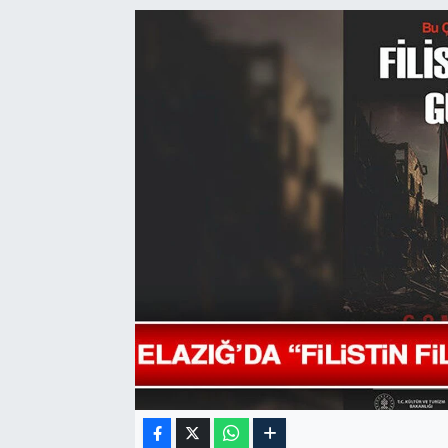
GÜNDEM
HABERDE İNSAN
KÜLTÜR-SANAT
MAGAZİN
MEDYA
ÖZEL HABER
POLİTİKA
SAĞLIK
SİYASET