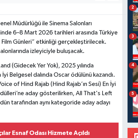
2
enel Müdürlüğü ile Sinema Salonları
iğinde 6–8 Mart 2026 tarihleri arasında Türkiye
3
 Film Günleri” etkinliği gerçekleştirilecek.
alonlarında izleyiciyle buluşacak.
and (Gidecek Yer Yok), 2025 yılında
4
yi Belgesel dalında Oscar ödülünü kazandı.
ce of Hind Rajab (Hind Rajab’ın Sesi) En İyi
ülleri’ne aday gösterilirken, All That's Left
5
rdün tarafından aynı kategoride aday adayı
çılar Esnaf Odası Hizmete Açıldı