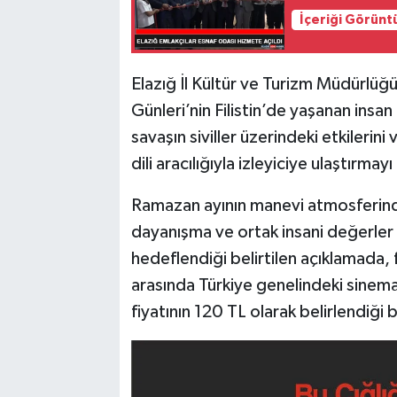
İçeriği Görünt
Elazığ İl Kültür ve Turizm Müdürlüğü 
Günleri’nin Filistin’de yaşanan insan
savaşın siviller üzerindeki etkilerin
dili aracılığıyla izleyiciye ulaştırmay
Ramazan ayının manevi atmosferind
dayanışma ve ortak insani değerler 
hedeflendiği belirtilen açıklamada, 
arasında Türkiye genelindeki sinema 
fiyatının 120 TL olarak belirlendiği bi