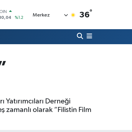
°
AR
36
Merkez
7106
%0.17
O
1652
%0.27
RLİN
4046
%0.35
M ALTIN
8.49
%2.12
T100
”
73
%-19
COIN
30,04
%1.2
 Yatırımcıları Derneği
ş zamanlı olarak “Filistin Film