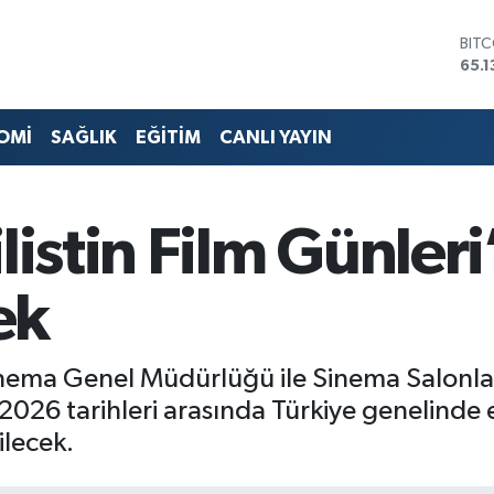
DOL
47,
EUR
55,
STE
OMİ
SAĞLIK
EĞİTİM
CANLI YAYIN
64,
GRA
661
BİS
listin Film Günleri
13.7
BIT
65.1
ek
inema Genel Müdürlüğü ile Sinema Salonları
 2026 tarihleri arasında Türkiye genelinde e
ilecek.