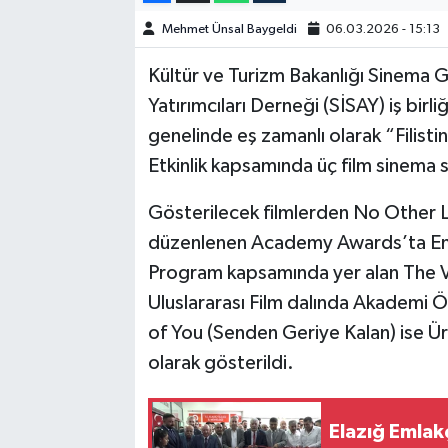
Mehmet Ünsal Baygeldi
06.03.2026 - 15:13
SPOR
Kültür ve Turizm Bakanlığı Sinema G
TEKNOLOJİ
Yatırımcıları Derneği (SİSAY) iş birl
genelinde eş zamanlı olarak “Filistin
YAŞAM
Etkinlik kapsamında üç film sinema s
Gösterilecek filmlerden No Other L
düzenlenen Academy Awards’ta En İ
Program kapsamında yer alan The Voi
Uluslararası Film dalında Akademi Öd
of You (Senden Geriye Kalan) ise Ü
olarak gösterildi.
Elazığ Emlak