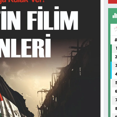
FI
IŞ
No