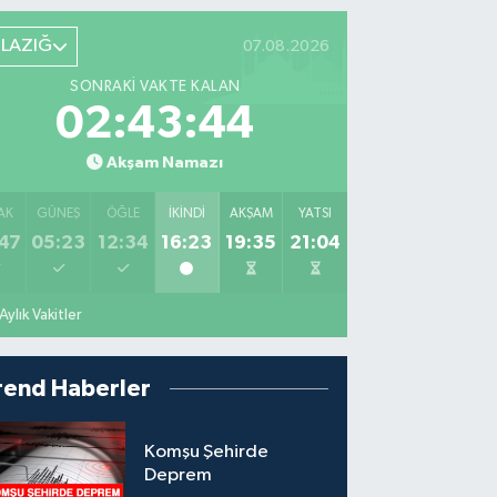
ELAZIĞ
07.08.2026
SONRAKI VAKTE KALAN
02:43:43
Akşam Namazı
AK
GÜNEŞ
ÖĞLE
İKINDI
AKŞAM
YATSI
47
05:23
12:34
16:23
19:35
21:04
Aylık Vakitler
rend Haberler
Komşu Şehirde
Deprem