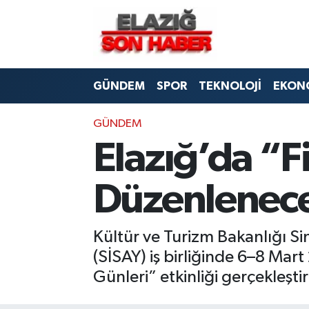
CANLI YAYIN
Merkez Hava Durumu
GÜNDEM
SPOR
TEKNOLOJİ
EKON
ASAYİŞ
Merkez Trafik Yoğunluk Haritası
BİLİM VE TEKNOLOJİ
Süper Lig Puan Durumu ve Fikstür
GÜNDEM
Elazığ’da “Fi
DÜNYA
Tüm Manşetler
Düzenlenec
EĞİTİM
Son Dakika Haberleri
EKONOMİ
Haber Arşivi
Kültür ve Turizm Bakanlığı S
(SİSAY) iş birliğinde 6–8 Mart
ELAZIĞ
Günleri” etkinliği gerçekleştir
GENEL