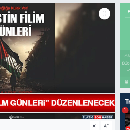
İMS
03:
T
1
-
+
A
A