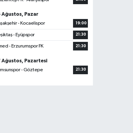
6 Ağustos, Pazar
şakşehir - Kocaelispor
19:00
şiktaş - Eyüpspor
21:30
ed - Erzurumspor FK
21:30
7 Ağustos, Pazartesi
msunspor - Göztepe
21:30