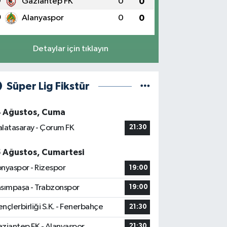
9
Gaziantep FK
0
0
0
Alanyaspor
0
0
Detaylar için tıklayın
Süper Lig Fikstür
4 Ağustos, Cuma
latasaray - Çorum FK
21:30
5 Ağustos, Cumartesi
nyaspor - Rizespor
19:00
sımpaşa - Trabzonspor
19:00
nçlerbirliği S.K. - Fenerbahçe
21:30
ziantep FK - Alanyaspor
21:30