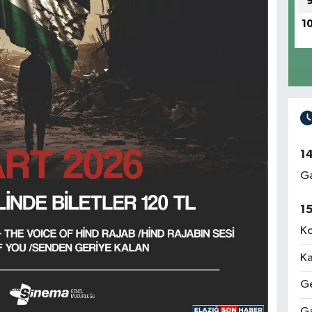
1
1
Ga
1
Ko
Ka
Ge
Ga