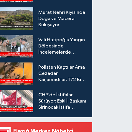
Murat Nehri Kıyısında
Doğa ve Macera
Buluşuyor
Vali Hatipoğlu Yangın
Bölgesinde
İncelemelerde
Bulundu
Polisten Kaçtılar Ama
Cezadan
Kaçamadılar: 172 Bin
Lira Ceza Kesildi
CHP’de İstifalar
Sürüyor: Eski İl Başkanı
Şirinocak İstifa
Ettiğini Duyurdu
Elazığ Merkez Nöbetçi