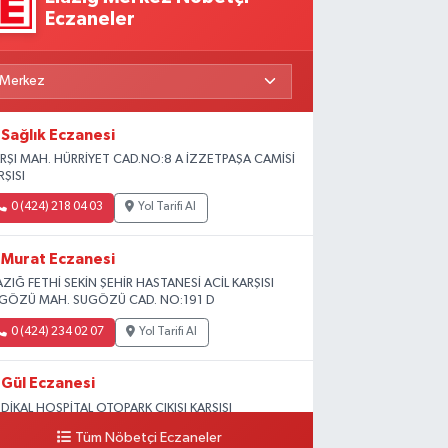
Eczaneler
Sağlık Eczanesi
RŞI MAH. HÜRRİYET CAD.NO:8 A İZZETPAŞA CAMİSİ
RŞISI
0 (424) 218 04 03
Yol Tarifi Al
Murat Eczanesi
AZIĞ FETHİ SEKİN ŞEHİR HASTANESİ ACİL KARŞISI
GÖZÜ MAH. SUGÖZÜ CAD. NO:191 D
0 (424) 234 02 07
Yol Tarifi Al
Gül Eczanesi
DİKAL HOSPİTAL OTOPARK ÇIKIŞI KARŞISI
GUNLAR MAH. ADALET SOK.NO:70 B (MEDİKAL
Tüm Nöbetçi Eczaneler
RK HASTANESİ ARKASI OTOPARK ÇIKIŞI KARŞISI)