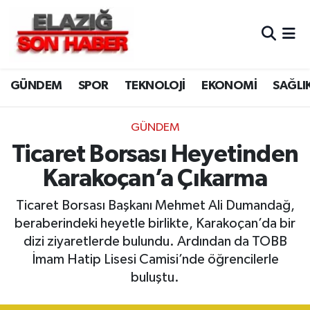
CANLI YAYIN
Merkez Hava Durumu
GÜNDEM
SPOR
TEKNOLOJİ
EKONOMİ
SAĞLI
ASAYİŞ
Merkez Trafik Yoğunluk Haritası
BİLİM VE TEKNOLOJİ
Süper Lig Puan Durumu ve Fikstür
GÜNDEM
Ticaret Borsası Heyetinden
DÜNYA
Tüm Manşetler
Karakoçan’a Çıkarma
EĞİTİM
Son Dakika Haberleri
Ticaret Borsası Başkanı Mehmet Ali Dumandağ,
beraberindeki heyetle birlikte, Karakoçan’da bir
EKONOMİ
Haber Arşivi
dizi ziyaretlerde bulundu. Ardından da TOBB
İmam Hatip Lisesi Camisi’nde öğrencilerle
ELAZIĞ
buluştu.
GENEL