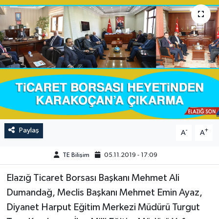
GÜNDEM
HABERDE İNSAN
KÜLTÜR-SANAT
MAGAZİN
MEDYA
Paylaş
-
+
A
A
ÖZEL HABER
TE Bilişim
05.11.2019 - 17:09
POLİTİKA
Elazığ Ticaret Borsası Başkanı Mehmet Ali
SAĞLIK
Dumandağ, Meclis Başkanı Mehmet Emin Ayaz,
Diyanet Harput Eğitim Merkezi Müdürü Turgut
SİYASET