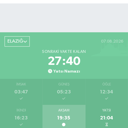
ELAZIĞ
07.08.2026
SONRAKI VAKTE KALAN
27:39
Yatsı Namazı
İMSAK
GÜNEŞ
ÖĞLE
03:47
05:23
12:34
İKINDI
AKŞAM
YATSI
16:23
19:35
21:04