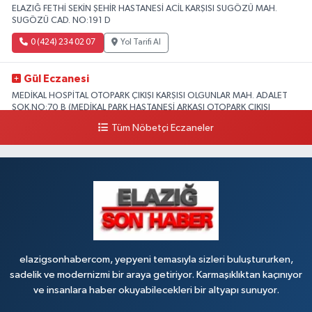
ELAZIĞ FETHİ SEKİN ŞEHİR HASTANESİ ACİL KARŞISI SUGÖZÜ MAH.
SUGÖZÜ CAD. NO:191 D
0 (424) 234 02 07
Yol Tarifi Al
Gül Eczanesi
MEDİKAL HOSPİTAL OTOPARK ÇIKIŞI KARŞISI OLGUNLAR MAH. ADALET
SOK.NO:70 B (MEDİKAL PARK HASTANESİ ARKASI OTOPARK ÇIKIŞI
KARŞISI)
Tüm Nöbetçi Eczaneler
0 (424) 236 52 18
Yol Tarifi Al
Yıldız Eczanesi
FIRAT ÜNÜVERSİTESİ HASTANESİNİN KARŞISI TRAFİK IŞIKLARININ YANI
Üniversite Mah.Yunus Emre Bulvarı No:2 A
0 (424) 236 61 40
Yol Tarifi Al
elazigsonhabercom, yepyeni temasıyla sizleri buluştururken,
sadelik ve modernizmi bir araya getiriyor. Karmaşıklıktan kaçınıyor
ve insanlara haber okuyabilecekleri bir altyapı sunuyor.