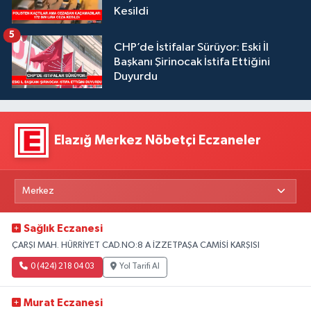
Kesildi
5
CHP’de İstifalar Sürüyor: Eski İl
Başkanı Şirinocak İstifa Ettiğini
Duyurdu
Elazığ Merkez Nöbetçi Eczaneler
Sağlık Eczanesi
ÇARŞI MAH. HÜRRİYET CAD.NO:8 A İZZETPAŞA CAMİSİ KARŞISI
0 (424) 218 04 03
Yol Tarifi Al
Murat Eczanesi