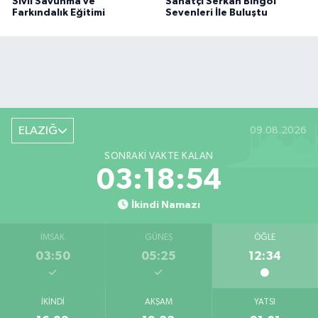
Sivil Savunma ve
Sanatçı Serkan Bingöl
Farkındalık Eğitimi
Sevenleri İle Buluştu
ELAZIĞ
09.08.2026
SONRAKI VAKTE KALAN
03:18:53
İkindi Namazı
İMSAK
GÜNEŞ
ÖĞLE
03:50
05:25
12:34
İKINDI
AKŞAM
YATSI