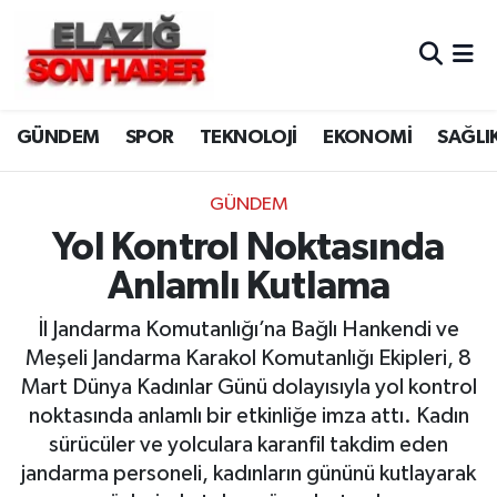
CANLI YAYIN
Merkez Hava Durumu
GÜNDEM
SPOR
TEKNOLOJİ
EKONOMİ
SAĞLI
ASAYİŞ
Merkez Trafik Yoğunluk Haritası
BİLİM VE TEKNOLOJİ
Süper Lig Puan Durumu ve Fikstür
GÜNDEM
Yol Kontrol Noktasında
DÜNYA
Tüm Manşetler
Anlamlı Kutlama
EĞİTİM
Son Dakika Haberleri
İl Jandarma Komutanlığı’na Bağlı Hankendi ve
Meşeli Jandarma Karakol Komutanlığı Ekipleri, 8
EKONOMİ
Haber Arşivi
Mart Dünya Kadınlar Günü dolayısıyla yol kontrol
noktasında anlamlı bir etkinliğe imza attı. Kadın
ELAZIĞ
sürücüler ve yolculara karanfil takdim eden
jandarma personeli, kadınların gününü kutlayarak
GENEL