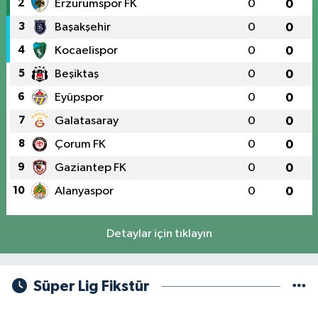
2
Erzurumspor FK
0
0
3
Başakşehir
0
0
4
Kocaelispor
0
0
5
Beşiktaş
0
0
6
Eyüpspor
0
0
7
Galatasaray
0
0
8
Çorum FK
0
0
9
Gaziantep FK
0
0
10
Alanyaspor
0
0
Detaylar için tıklayın
Süper Lig Fikstür