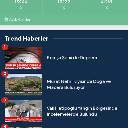
16:22
19:33
21:01
Aylık Vakitler
Trend Haberler
1
Komşu Şehirde Deprem
2
Murat Nehri Kıyısında Doğa ve
Macera Buluşuyor
3
Vali Hatipoğlu Yangın Bölgesinde
İncelemelerde Bulundu
4