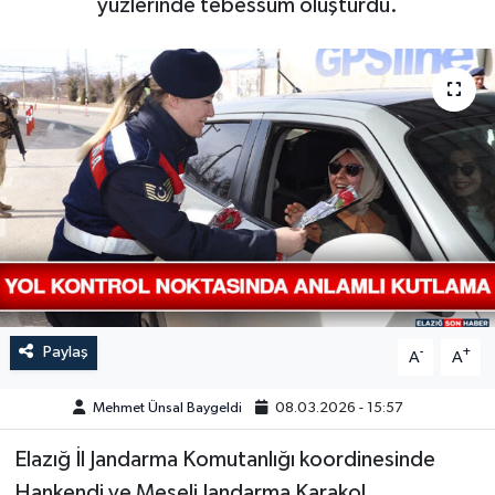
yüzlerinde tebessüm oluşturdu.
GÜNDEM
HABERDE İNSAN
KÜLTÜR-SANAT
MAGAZİN
MEDYA
ÖZEL HABER
Paylaş
-
+
A
A
POLİTİKA
Mehmet Ünsal Baygeldi
08.03.2026 - 15:57
SAĞLIK
Elazığ İl Jandarma Komutanlığı koordinesinde
SİYASET
Hankendi ve Meşeli Jandarma Karakol