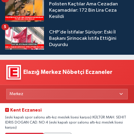
Polisten Kaçtılar Ama Cezadan
Kaçamadılar: 172 Bin Lira Ceza
Kesildi
5
CHP’de İstifalar Sürüyor: Eski İl
Başkanı Şirinocak İstifa Ettiğini
Duyurdu
Elazığ Merkez Nöbetçi Eczaneler
Kent Eczanesi
(eski kapalı spor salonu altı-kız meslek lisesi karşısı) KÜLTÜR MAH. SEHIT
IDRIS DOGAN CAD. NO:4 (eski kapalı spor salonu altı-kız meslek lisesi
karşısı)