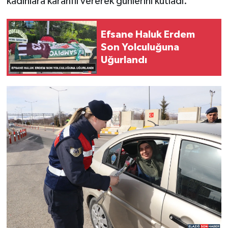
kadınlara karanfil vererek günlerini kutladı.
Efsane Haluk Erdem
Son Yolculuğuna
Uğurlandı