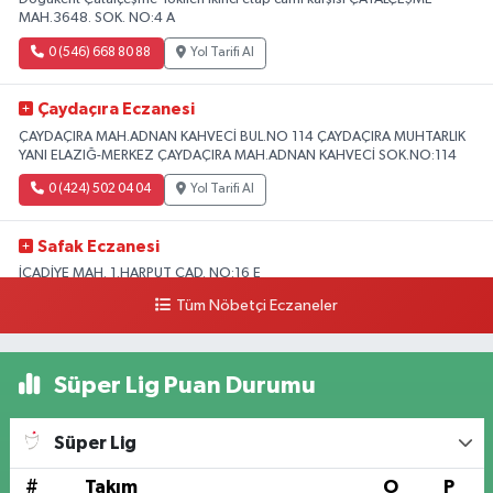
MAH.3648. SOK. NO:4 A
0 (546) 668 80 88
Yol Tarifi Al
Çaydaçıra Eczanesi
ÇAYDAÇIRA MAH.ADNAN KAHVECİ BUL.NO 114 ÇAYDAÇIRA MUHTARLIK
YANI ELAZIĞ-MERKEZ ÇAYDAÇIRA MAH.ADNAN KAHVECİ SOK.NO:114
0 (424) 502 04 04
Yol Tarifi Al
Safak Eczanesi
İCADİYE MAH. 1.HARPUT CAD. NO:16 E
Tüm Nöbetçi Eczaneler
0 (424) 233 01 75
Yol Tarifi Al
Elıf Eczanesi
Süper Lig Puan Durumu
Üniversite Mahallesi, Yahya Kemal Caddesi, No:34 B Merkez Elazığ
0 (424) 238 20 58
Yol Tarifi Al
Süper Lig
Fırat Eczanesi
#
Takım
O
P