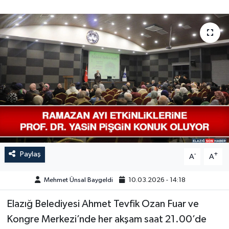
GÜNDEM
HABERDE İNSAN
KÜLTÜR-SANAT
MAGAZİN
MEDYA
ÖZEL HABER
Paylaş
-
+
A
A
POLİTİKA
Mehmet Ünsal Baygeldi
10.03.2026 - 14:18
SAĞLIK
Elazığ Belediyesi Ahmet Tevfik Ozan Fuar ve
Kongre Merkezi’nde her akşam saat 21.00’de
SİYASET