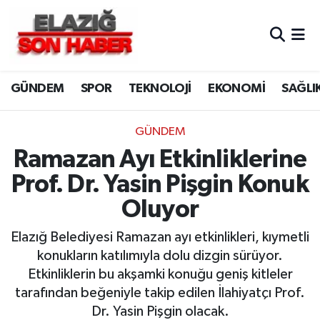
CANLI YAYIN
Merkez Hava Durumu
GÜNDEM
SPOR
TEKNOLOJİ
EKONOMİ
SAĞLI
ASAYİŞ
Merkez Trafik Yoğunluk Haritası
BİLİM VE TEKNOLOJİ
Süper Lig Puan Durumu ve Fikstür
GÜNDEM
Ramazan Ayı Etkinliklerine
DÜNYA
Tüm Manşetler
Prof. Dr. Yasin Pişgin Konuk
EĞİTİM
Son Dakika Haberleri
Oluyor
EKONOMİ
Haber Arşivi
Elazığ Belediyesi Ramazan ayı etkinlikleri, kıymetli
konukların katılımıyla dolu dizgin sürüyor.
ELAZIĞ
Etkinliklerin bu akşamki konuğu geniş kitleler
tarafından beğeniyle takip edilen İlahiyatçı Prof.
GENEL
Dr. Yasin Pişgin olacak.