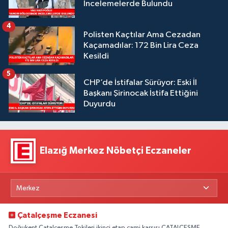
İncelemelerde Bulundu
4
Polisten Kaçtılar Ama Cezadan
Kaçamadılar: 172 Bin Lira Ceza
Kesildi
5
CHP’de İstifalar Sürüyor: Eski İl
Başkanı Şirinocak İstifa Ettiğini
Duyurdu
Elazığ Merkez Nöbetçi Eczaneler
Çatalçeşme Eczanesi
Doğukent Çatalçeşme Tokileri ikinci etap cami karşısı ÇATALÇEŞME