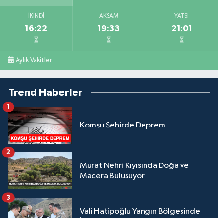
İKINDI
AKŞAM
YATSI
16:22
19:33
21:01
Aylık Vakitler
Trend Haberler
1
Komşu Şehirde Deprem
2
Murat Nehri Kıyısında Doğa ve
Macera Buluşuyor
3
Vali Hatipoğlu Yangın Bölgesinde