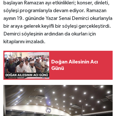
başlayan Ramazan ayı etkinlikleri; konser, dinleti,
söyleşi programlarıyla devam ediyor. Ramazan
SPOR
ayının 19. gününde Yazar Senai Demirci okurlarıyla
TEKNOLOJİ
bir araya gelerek keyifli bir söyleşi gerçekleştirdi.
Demirci söyleşinin ardından da okurları için
YAŞAM
kitaplarını imzaladı.
Doğan Ailesinin Acı
Günü