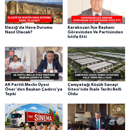
Elazığ’da Hava Durumu
Karakoçan İlçe Başkanı
Nasıl Olacak?
Görevinden Ve Partisinden
İstifa Etti
AK Partili Meclis Üyesi
Çamyatağı Küçük Sanayi
Öner'den Başkan Çadırcı'ya
Sitesi’nde İhale Tarihi Belli
Tepki
Oldu