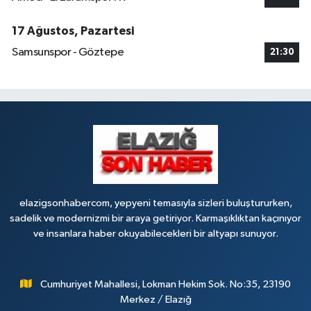
0 (424) 238 80 01
Yol Tarifi Al
17 Ağustos, Pazartesi
Samsunspor - Göztepe
21:30
elazigsonhabercom, yepyeni temasıyla sizleri buluştururken,
sadelik ve modernizmi bir araya getiriyor. Karmaşıklıktan kaçınıyor
ve insanlara haber okuyabilecekleri bir altyapı sunuyor.
Cumhuriyet Mahallesi, Lokman Hekim Sok. No:35, 23190
Merkez / Elazığ