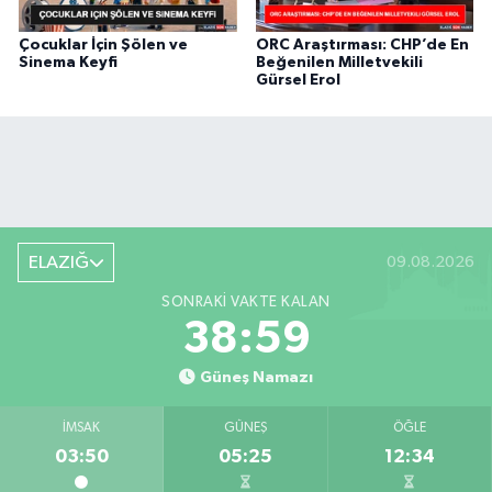
Çocuklar İçin Şölen ve
ORC Araştırması: CHP’de En
Sinema Keyfi
Beğenilen Milletvekili
Gürsel Erol
ELAZIĞ
09.08.2026
SONRAKI VAKTE KALAN
38:58
Güneş Namazı
İMSAK
GÜNEŞ
ÖĞLE
03:50
05:25
12:34