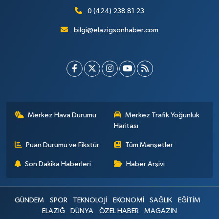
0 (424) 238 81 23
bilgi@elazigsonhaber.com
Merkez Hava Durumu
Merkez Trafik Yoğunluk
Haritası
Puan Durumu ve Fikstür
Tüm Manşetler
Son Dakika Haberleri
Haber Arşivi
GÜNDEM
SPOR
TEKNOLOJİ
EKONOMİ
SAĞLIK
EĞİTİM
ELAZIĞ
DÜNYA
ÖZEL HABER
MAGAZİN