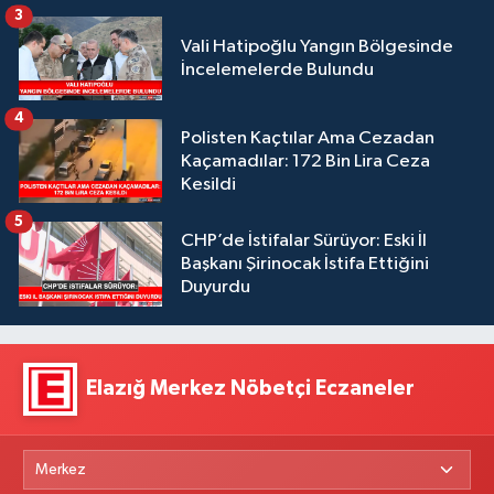
3
Vali Hatipoğlu Yangın Bölgesinde
İncelemelerde Bulundu
4
Polisten Kaçtılar Ama Cezadan
Kaçamadılar: 172 Bin Lira Ceza
Kesildi
5
CHP’de İstifalar Sürüyor: Eski İl
Başkanı Şirinocak İstifa Ettiğini
Duyurdu
Elazığ Merkez Nöbetçi Eczaneler