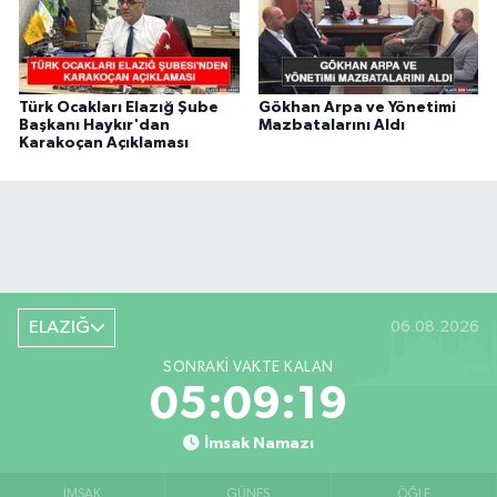
Türk Ocakları Elazığ Şube
Gökhan Arpa ve Yönetimi
Başkanı Haykır'dan
Mazbatalarını Aldı
Karakoçan Açıklaması
ELAZIĞ
06.08.2026
SONRAKI VAKTE KALAN
05:09:18
İmsak Namazı
İMSAK
GÜNEŞ
ÖĞLE