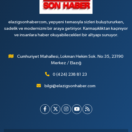
0 (424) 248 11 22
Yol Tarifi Al
elazigsonhabercom, yepyeni temasıyla sizleri buluştururken,
sadelik ve modernizmi bir araya getiriyor. Karmaşıklıktan kaçınıyor
ve insanlara haber okuyabilecekleri bir altyapı sunuyor.
Cumhuriyet Mahallesi, Lokman Hekim Sok. No:35, 23190
Merkez / Elazığ
0 (424) 238 81 23
bilgi@elazigsonhaber.com