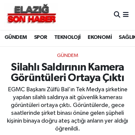
CANLI YAYIN
Merkez Hava Durumu
GÜNDEM
SPOR
TEKNOLOJİ
EKONOMİ
SAĞLI
ASAYİŞ
Merkez Trafik Yoğunluk Haritası
BİLİM VE TEKNOLOJİ
Süper Lig Puan Durumu ve Fikstür
GÜNDEM
Silahlı Saldırının Kamera
DÜNYA
Tüm Manşetler
Görüntüleri Ortaya Çıktı
EĞİTİM
Son Dakika Haberleri
EGMC Başkanı Zülfü Bal’ın Tek Medya şirketine
yapılan silahlı saldırıya ait güvenlik kamerası
EKONOMİ
Haber Arşivi
görüntüleri ortaya çıktı. Görüntülerde, gece
saatlerinde şirket binası önüne gelen şüpheli
ELAZIĞ
kişinin binaya doğru ateş açtığı anların yer aldığı
öğrenildi.
GENEL