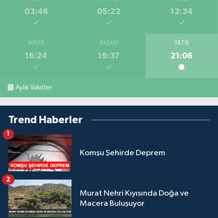
03:46
05:22
12:34
İKINDI
AKŞAM
YATSI
16:24
19:37
21:06
Aylık Vakitler
Trend Haberler
1
Komşu Şehirde Deprem
2
Murat Nehri Kıyısında Doğa ve
Macera Buluşuyor