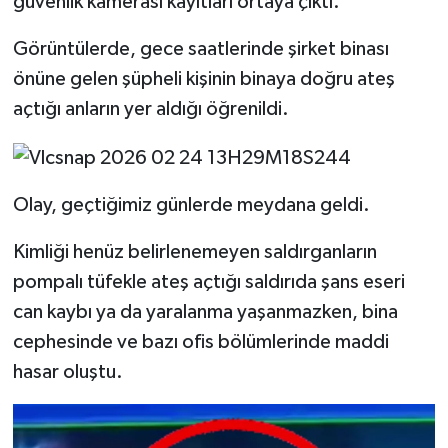
güvenlik kamerası kayıtları ortaya çıktı.
SPOR
Görüntülerde, gece saatlerinde şirket binası
önüne gelen şüpheli kişinin binaya doğru ateş
TEKNOLOJİ
açtığı anların yer aldığı öğrenildi.
YAŞAM
Olay, geçtiğimiz günlerde meydana geldi.
Kimliği henüz belirlenemeyen saldırganların
pompalı tüfekle ateş açtığı saldırıda şans eseri
can kaybı ya da yaralanma yaşanmazken, bina
cephesinde ve bazı ofis bölümlerinde maddi
hasar oluştu.