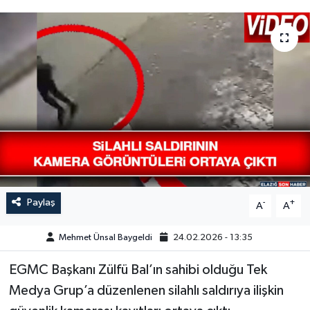
GÜNDEM
HABERDE İNSAN
KÜLTÜR-SANAT
MAGAZİN
MEDYA
ÖZEL HABER
Paylaş
-
+
A
A
POLİTİKA
Mehmet Ünsal Baygeldi
24.02.2026 - 13:35
EGMC Başkanı Zülfü Bal’ın sahibi olduğu Tek
SAĞLIK
Medya Grup’a düzenlenen silahlı saldırıya ilişkin
SİYASET