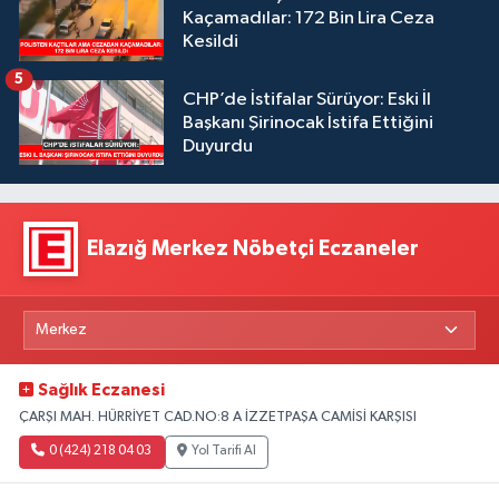
Kaçamadılar: 172 Bin Lira Ceza
Kesildi
5
CHP’de İstifalar Sürüyor: Eski İl
Başkanı Şirinocak İstifa Ettiğini
Duyurdu
Elazığ Merkez Nöbetçi Eczaneler
Sağlık Eczanesi
ÇARŞI MAH. HÜRRİYET CAD.NO:8 A İZZETPAŞA CAMİSİ KARŞISI
0 (424) 218 04 03
Yol Tarifi Al