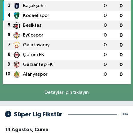
3
Başakşehir
0
0
4
Kocaelispor
0
0
5
Beşiktaş
0
0
6
Eyüpspor
0
0
7
Galatasaray
0
0
8
Çorum FK
0
0
9
Gaziantep FK
0
0
10
Alanyaspor
0
0
Detaylar için tıklayın
Süper Lig Fikstür
14 Ağustos, Cuma