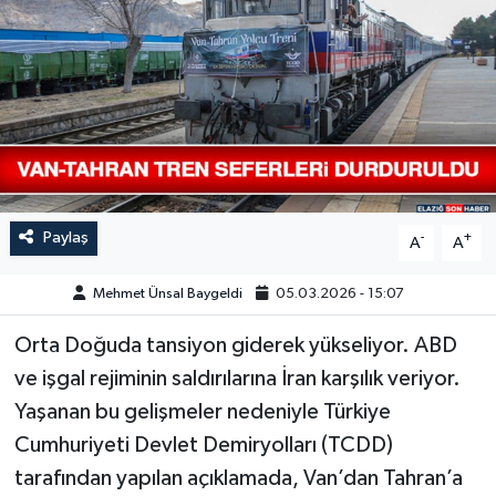
GÜNDEM
HABERDE İNSAN
KÜLTÜR-SANAT
MAGAZİN
Paylaş
-
+
A
A
MEDYA
Mehmet Ünsal Baygeldi
05.03.2026 - 15:07
ÖZEL HABER
Orta Doğuda tansiyon giderek yükseliyor. ABD
ve işgal rejiminin saldırılarına İran karşılık veriyor.
POLİTİKA
Yaşanan bu gelişmeler nedeniyle Türkiye
SAĞLIK
Cumhuriyeti Devlet Demiryolları (TCDD)
tarafından yapılan açıklamada, Van’dan Tahran’a
SİYASET