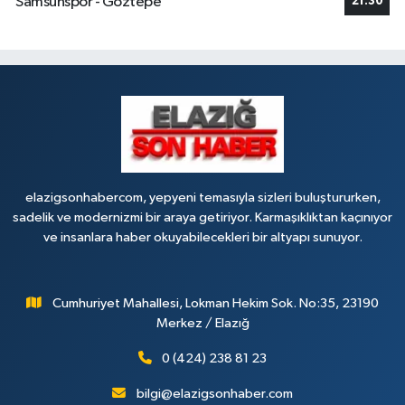
Samsunspor - Göztepe
21:30
elazigsonhabercom, yepyeni temasıyla sizleri buluştururken,
sadelik ve modernizmi bir araya getiriyor. Karmaşıklıktan kaçınıyor
ve insanlara haber okuyabilecekleri bir altyapı sunuyor.
Cumhuriyet Mahallesi, Lokman Hekim Sok. No:35, 23190
Merkez / Elazığ
0 (424) 238 81 23
bilgi@elazigsonhaber.com