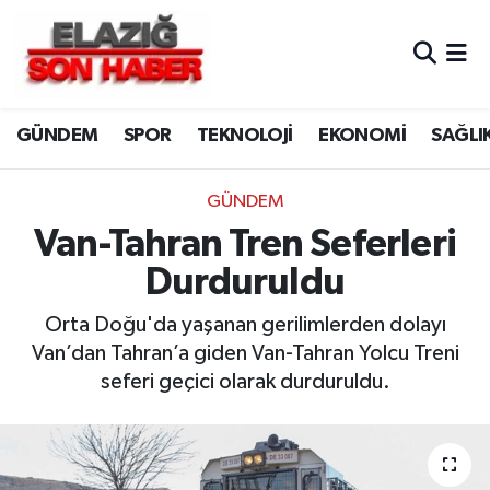
CANLI YAYIN
Merkez Hava Durumu
GÜNDEM
SPOR
TEKNOLOJİ
EKONOMİ
SAĞLI
ASAYİŞ
Merkez Trafik Yoğunluk Haritası
BİLİM VE TEKNOLOJİ
Süper Lig Puan Durumu ve Fikstür
GÜNDEM
Van-Tahran Tren Seferleri
DÜNYA
Tüm Manşetler
Durduruldu
EĞİTİM
Son Dakika Haberleri
Orta Doğu'da yaşanan gerilimlerden dolayı
Van’dan Tahran’a giden Van-Tahran Yolcu Treni
EKONOMİ
Haber Arşivi
seferi geçici olarak durduruldu.
ELAZIĞ
GENEL