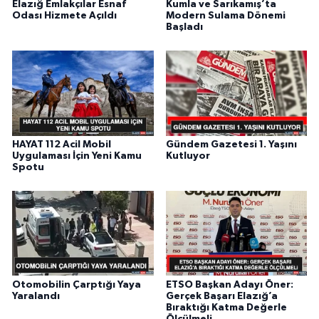
Elazığ Emlakçılar Esnaf
Kumla ve Sarıkamış’ta
Odası Hizmete Açıldı
Modern Sulama Dönemi
Başladı
HAYAT 112 Acil Mobil
Gündem Gazetesi 1. Yaşını
Uygulaması İçin Yeni Kamu
Kutluyor
Spotu
Otomobilin Çarptığı Yaya
ETSO Başkan Adayı Öner:
Yaralandı
Gerçek Başarı Elazığ’a
Bıraktığı Katma Değerle
Ölçülmeli