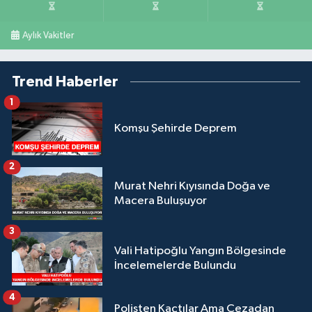
Aylık Vakitler
Trend Haberler
1
Komşu Şehirde Deprem
2
Murat Nehri Kıyısında Doğa ve
Macera Buluşuyor
3
Vali Hatipoğlu Yangın Bölgesinde
İncelemelerde Bulundu
4
Polisten Kaçtılar Ama Cezadan